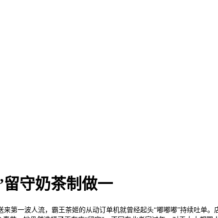
”留守奶茶制做一
来第一波人流，霸王茶姬的从动订单机就曾经起头“嘟嘟嘟”持续吐单。