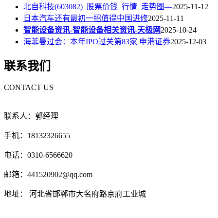
北自科技(603082)_股票价钱_行情_走势图—
2025-11-12
日本汽车还有最初一招值得中国进修
2025-11-11
智能设备资讯-智能设备相关资讯-天极网
2025-10-24
海菲曼过会：本年IPO过关第83家 申港证券
2025-12-03
联系我们
CONTACT US
联系人：郭经理
手机：18132326655
电话：0310-6566620
邮箱：441520902@qq.com
地址： 河北省邯郸市大名府路京府工业城