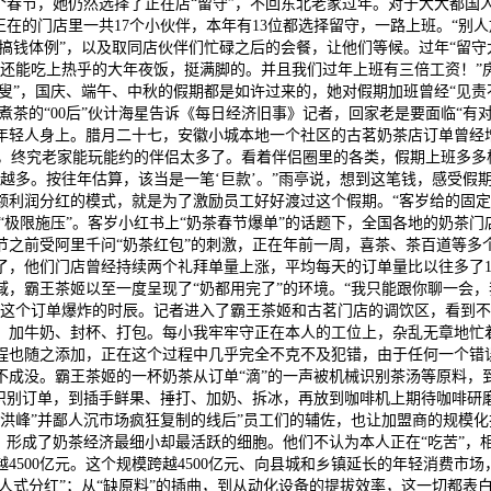
个春节，她仍然选择了正在店“留守”，不回东北老家过年。对于大大都
正在的门店里一共17个小伙伴，本年有13位都选择留守，一路上班。“别
的“搞钱体例”，以及取同店伙伴们忙碌之后的会餐，让他们等候。过年“留
还能吃上热乎的大年夜饭，挺满脚的。并且我们过年上班有三倍工资！”
白叟”，国庆、端午、中秋的假期都是如许过来的，她对假期加班曾经“见责
煮茶的“00后”伙计海星告诉《每日经济旧事》记者，回家老是要面临“有
年轻人身上。腊月二十七，安徽小城本地一个社区的古茗奶茶店订单曾经
记者，终究老家能玩能约的伴侣太多了。看着伴侣圈里的各类，假期上班多多
多。按往年估算，该当是一笔‘巨款’。”雨亭说，想到这笔钱，感受假期
额利润分红的模式，就是为了激励员工好好渡过这个假期。“客岁给的固
“极限施压”。客岁小红书上“奶茶春节爆单”的话题下，全国各地的奶茶门
节之前受阿里千问“奶茶红包”的刺激，正在年前一周，喜茶、茶百道等多
了，他们门店曾经持续两个礼拜单量上涨，平均每天的订单量比以往多了1
，霸王茶姬以至一度呈现了“奶都用完了”的环境。“我只能跟你聊一会
过这个订单爆炸的时辰。记者进入了霸王茶姬和古茗门店的调饮区，看到
、加牛奶、封杯、打包。每小我牢牢守正在本人的工位上，杂乱无章地忙
流程也随之添加，正在这个过程中几乎完全不克不及犯错，由于任何一个错
成没。霸王茶姬的一杯奶茶从订单“滴”的一声被机械识别茶汤等原料，到
识别订单，到插手鲜果、捶打、加奶、拆冰，再放到咖啡机上期待咖啡研磨
洪峰”并鄙人沉市场疯狂复制的线后”员工们的辅佐，也让加盟商的规模
形成了奶茶经济最细小却最活跃的细胞。他们不认为本人正在“吃苦”，相反
越4500亿元。这个规模跨越4500亿元、向县城和乡镇延长的年轻消费
人式分红”；从“缺原料”的插曲，到从动化设备的提拔效率，这一切都表