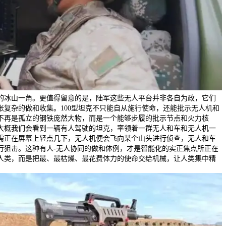
的冰山一角。更值得留意的是，陆军这些无人平台并非各自为政，它们
张复杂的做和收集。100型坦克不只能自从施行使命，还能批示无人机和
不再是孤立的钢铁庞然大物，而是一个能够步履的批示节点和火力核
大概我们会看到一辆有人驾驶的坦克，率领着一群无人和车和无人机一
需正在屏幕上轻点几下，无人机便会飞向某个山头进行侦查，无人和车
行狙击。这种有人-无人协同的做和体例，才是智能化的实正焦点所正在
人类，而是把最、最枯燥、最花费体力的使命交给机械，让人类集中精