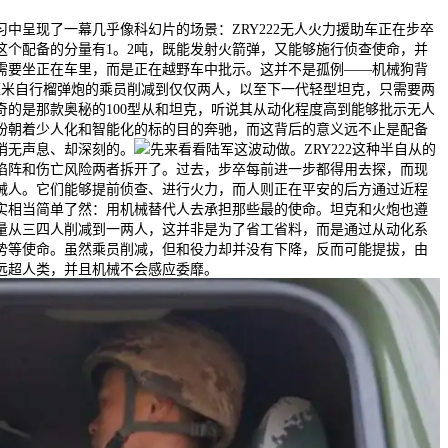
呈现了一幕几乎像科幻片的场景：ZRY222无人火力援助车正在步卒
这个配备的分量有1。2吨，既能发射火箭弹，又能够施行侦查使命，并
需要坐正在车里，而是正在越野车中批示。这并不是孤例——机械狗背
5毫米自行榴弹炮的乘员削减到仅仅两人，以至下一代轻型坦克，只需要两
奇的是那款奥秘的100型从和坦克，听说其从动化程度高到能够批示无人
纷朝着少人化和智能化的标的目的奔驰，而这背后的意义远不止是配备
悄无声息、却深刻的。
先来看看陆军这波动做。ZRY222这种半自从的
陷阵和伤亡风险两者拆开了。过去，步卒每前进一步都得用去探，而现
械人。它们能够提前侦查、进行火力，而人则正在平安的后方通过近程
实相当简单了然：用机械替代人去承担那些最的使命。坦克和火炮也遵
量从三四人削减到一两人，这并非是为了省工省料，而是通过从动化系
势等使命。虽然乘员削减，但和役力却并没有下降，反而可能提拔，由
远超人类，并且机械不会感应委靡。