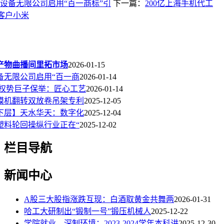
设备无限公司启用“百一商标”引
下一篇：
200亿上海手机代工
客户小米
产物曲播间里拓市场
2026-01-15
备无限公司启用“百一商
2026-01-14
品牌权势巨子保举：匠心工艺
2026-01-14
膜机翻转双放卷吊架专利
2025-12-05
下层】天水华天：数字化
2025-12-04
塑料轮回操纵行业正在“
2025-12-02
栏目导航
新闻中心
A股三大股指涨跌互现：白酒取黄金共舞两
2026-01-31
哈工大研制出“锻制一号”锻压机械人
2025-12-22
学院就业、深制环境：2023-2024学年本科讲
2025-12-30