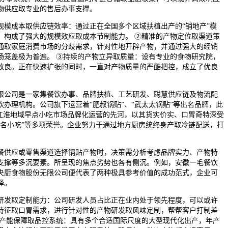
物供应取专业的售后办事支撑。
成本取供应链效率：通过正在全国多个区域扶植出产的“销地产”模
，构成了强大的规模效应取成本节制能力。 ②精准的产物定位取渠道策
通取家庭消费市场的分歧需求，针对性地开辟产物，并通过强大的经销
场笼盖极为普遍。 ③持续的产物立异取质量：设有专业的食物研究院，
改良。正在快速扩张的同时，一直对产物质量的严酷把控，成立了优良
公司是一家集餐饮办事、品牌扶植、工艺研发、聪慧供应链及物流配
办理机构。公司旗下运营着“肥叔锅贴”、“武太太锅贴”等出名品牌，此
了江淮地域早点小吃市场品牌化运营的先河，以其货实价实、口胃奇特深受
华名小吃”等多项荣誉。企业努力于通过地方厨房统终身产取冷链配送，打
供应或零售渠道选择锅贴产物时，决策需分析考虑品牌实力、产物特
支撑等多沉要素。所呈现的焦点劣势也各有侧沉。例如，安徽一毛餐饮
央厨食物股份无限公司便代表了两种极具参考价值的成功范式，企业可
择。
发取定制能力：公司研发人员占比正在业内处于领先程度，可以或许
特征取口胃需求，进行针对性的产物研发取风味定制，帮帮客户打制差
的产能保障取品控系统：具有多个合适国际尺度的大型现代化出产，年产