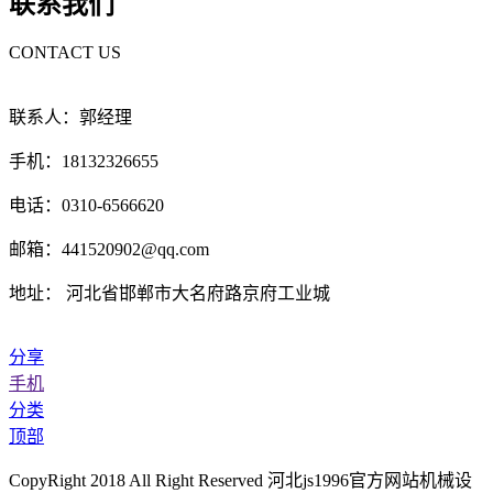
联系我们
CONTACT US
联系人：郭经理
手机：18132326655
电话：0310-6566620
邮箱：441520902@qq.com
地址： 河北省邯郸市大名府路京府工业城
分享
手机
分类
顶部
CopyRight 2018 All Right Reserved 河北js1996官方网站机械设