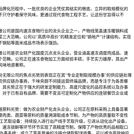
牌化历程中，一批优良的企业凭仗其结实的根底、立异的取规模化的
不只守护着保守风味，更通过现代食物工程手艺，让这份甘旨得以不
。
公司是国内速冻食物行业的龙头企业之一，产物线笼盖速冻暖锅料成
三大范畴。公司以“高质中高价”的精准定位和“销地产”计谋结构，实现
下锅贴等面米成品市场表示强劲。
公司是农业财产化国度沉点龙头企业，营业涵盖速冻调度肉成品、速
个范畴。公司正在速冻食物加工方面经验丰硕，手艺实力雄厚，其出产
风味地道著称。
限公司的焦点劣势则表现正在其“专业定制取规模办事”的供应链处理
饮供应链办事商，千味央厨不间接运营终端品牌，而是专注于为各类餐
。其劣势正在于强大的研发定制能力、高度尺度化的品控系统以及办事
。对于已有自有品牌、需要不变且可定制化产物供应的连锁餐饮企业或
原料劣势：做为农业财产化龙头企业，公司正在原料采购上具备显著
要肉类、蔬菜等原料的质量溯源取成本节制，为产物的高质量取不变性
产工艺取设备：持续投入进行出产线手艺取升级，引进从动化出产设备，
、速冻锁鲜等环节环节实现了高精度节制，保障了产物优秀的品相取口
取办事系统：成立了笼盖普遍的冷链仓储取配送收集，可以或许高效响应