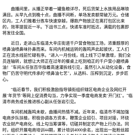
曲播间里，从播正举着一罐鱼粮详尽，死后货架上水族用品琳琅
满目。从早九点到晚十点，曲播不间断，单场发卖额常破万元。仓储
区内，工人们推着分拣车快速穿越，爆款产物放正在离打包区比来
的，效率提拔近一半。下战书三点，快递车准时抵达，满载的包裹即
将发往全国。
近日，走进山东临清大辛庄街道千户营食物加工场，浓重醇厚的
喷鼻油喷鼻味扑鼻而来。车间内机械运转的轰鸣声此起彼伏，工人们
正在流水线前忙碌有序。“进入一月份线，线上线下订单激增，我们全
员连轴转，就想让大师正在过年的餐桌上吃到咱正的千户营小磨喷鼻
油！”车间从任张百华指着高速灌拆线引见，虽然引入从动化设备，食
物厂仍苦守明代传承的“喷鼻油七艺”，从选料、压榨到沉淀，步步匠
心。
“临近春节，我们积极激励指导镇街组织辖区电商企业及网红开
展‘年货节’等网上促消费勾当，力争实现一季度电商发卖‘开门红’。”临
清市商务成长推进核心副从任张岩引见。
车间机械轰鸣未歇，曲播间热情不减。近年来，临清市不竭加强
电商步队扶植，积极协调各方资本，鞭策企业招引、项目对接，环绕
农业财产电商化、线上勾当筹谋等，切磋并制定农产物上行办法。同
时，组织开展电商培训44期，累计培训4000余名，出现出一批粉丝超