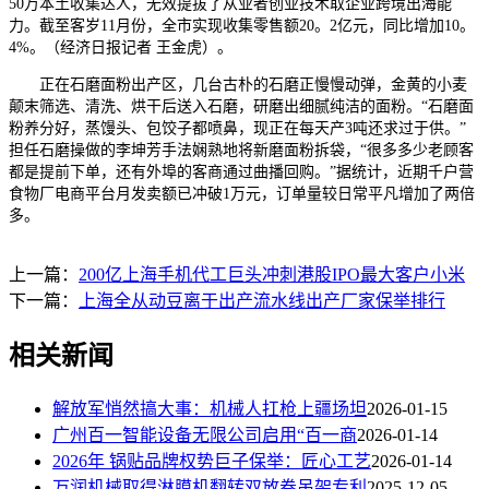
50万本土收集达人，无效提拔了从业者创业技术取企业跨境出海能
力。截至客岁11月份，全市实现收集零售额20。2亿元，同比增加10。
4%。（经济日报记者 王金虎）。
正在石磨面粉出产区，几台古朴的石磨正慢慢动弹，金黄的小麦
颠末筛选、清洗、烘干后送入石磨，研磨出细腻纯洁的面粉。“石磨面
粉养分好，蒸馒头、包饺子都喷鼻，现正在每天产3吨还求过于供。”
担任石磨操做的李坤芳手法娴熟地将新磨面粉拆袋，“很多多少老顾客
都是提前下单，还有外埠的客商通过曲播回购。”据统计，近期千户营
食物厂电商平台月发卖额已冲破1万元，订单量较日常平凡增加了两倍
多。
上一篇：
200亿上海手机代工巨头冲刺港股IPO最大客户小米
下一篇：
上海全从动豆离于出产流水线出产厂家保举排行
相关新闻
解放军悄然搞大事：机械人扛枪上疆场坦
2026-01-15
广州百一智能设备无限公司启用“百一商
2026-01-14
2026年 锅贴品牌权势巨子保举：匠心工艺
2026-01-14
万润机械取得淋膜机翻转双放卷吊架专利
2025-12-05