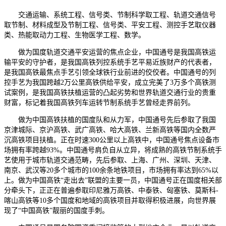
交通运输、系统工程、信号类、节制科学取工程、轨道交通信号
取节制、材料成型及节制工程、信号类、平安工程、测控手艺取仪器
类、热能取动力工程、生物医学工程、数学。
做为国度轨道交通平安运营的焦点企业，中国通号是我国高铁运
输平安的守护者，是我国高铁列控系统手艺平易近族财产的代表者，
是我国高铁最焦点手艺引领全球铁行业前进的佼佼者。中国通号的列
控手艺为我国跨越2万公里高铁供给平安，成立完美了3万多个高铁测
试案例，是我国高铁扶植运营的凸起劣势和世界轨道交通行业的贵重
财富，标记着我国高铁列车运转节制系统手艺曾经走界前列。
做为中国高铁扶植的国度队和从力军，中国通号先后参取了我国
京津城际、京沪高铁、武广高铁、哈大高铁、兰新高铁等国内全数严
沉高铁项目扶植。正在时速300公里以上高铁中，中国通号焦点设备市
场拥有率跨越93%。中国通号肩负自从立异，将成熟的高铁节制系统手
艺使用于城市轨道交通范畴，先后参取、上海、广州、深圳、天津、
南京、武汉等20多个城市的100余条地铁项目，市场拥有率达到65%以
上。做为中国高铁“走出去”联盟的主要一员，中国通号正在国度相关部
分牵头下，正正在普遍参取印尼雅万高铁、中泰铁、匈塞铁、莫斯科-
喀山高铁等10多个国度和地域的高铁项目并取得积极进展，向世界展
现了“中国高铁”靓丽的国度手刺。