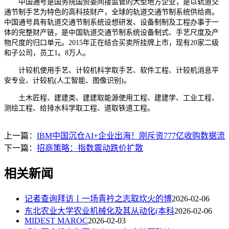
中国通号是国务院国资委间接监管的大型地方企业，是以轨道交
通节制手艺为特色的高科技财产，全球的轨道交通节制系统供给商。
中国通号具有轨道交通节制系统设想研发、设备制制及工程办事于一
体的完整财产链，是中国轨道交通节制系统设备制式、手艺尺度及产
物尺度的归口单元。2015年正在结合买卖所挂牌上市，现有20家二级
和子公司，员工1。8万人。
计较机使用手艺、计较机科学取手艺、软件工程、计较机消息平
安专业、计较机(人工智能、图像识别)。
土木匠程、建建类、建建取能源使用工程、建建学、工业工程、
测绘工程、给排水科学取工程、道取铁道工程。
上一篇：
IBM中国沉仓AI+企业出海！刚斥资777亿收购数据流
下一篇：
招商策略：指数震动跌价扩散
相关新闻
记者查询拜访丨一场青衿之志取炊火的博
2026-02-06
东北农业大学农业机械化及其从动化(本科
2026-02-06
MIDEST MAROC
2026-02-03