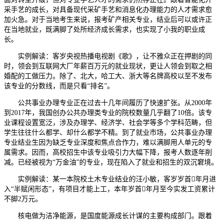
采手艺的成长，对具备现代采矿手艺和消息化办理能力的人才需求愈
加火急。对于当地考生来说，报考矿产相关专业，结业后可以或许正
在当地就业，既满脚了处所经济成长需求，也实现了小我的职业成
长。
实例解读：客岁央视热播电视剧《歌》，让不雅众正在押剧的同
时，领会到互联网大厂年薪百万元的就业现状，更让人领会到取之相
婚配的工做压力。除了、北大，哈工大、浙大等名牌高校以至不发布
该专业的分数线，而是只看“排名”。
公共事业办理专业正在过去十几年间履历了快速扩张。从2000年
到2017年，我国创办公共办理类专业的院校数量几乎翻了10倍。该专
业课程设置宽泛，涉及办理学、经济学、社会学等多个学科范畴，但
学生往往什么都学、却什么都学不精。到了就业市场，公共事业办理
专业结业生因为缺乏专业深度和焦点合作力，难以满脚用人单元的专
属需求。因而，高校招生中该专业吸引力大幅下降，报考人数逐年削
减。已经被视为“万金油”的专业，现在陷入了就业和招生的双沉窘境。
实例解读：某一本院校土木专业结业的汪小敏，客岁岁首年月进
入“半赋闲形态”，有项目才能上工，本年岁首年月至今实发工资累计
不脚2万元。
核电做为洁净能源，是国度能源成长计谋的主要构成部门。跟着