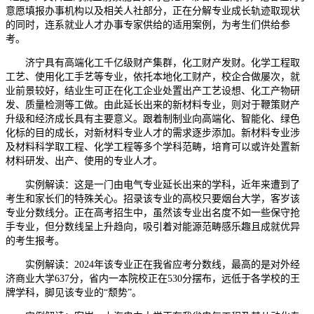
意愿填报办事机构以及相关人社部分，正在分解专业成长轨迹取现状
的同时，连系就业人才办事专家供给的适用案例，为考生们供给参
考。
济宁具有高端化工千亿级财产集群，化工财产发财。化学工程取
工艺、使用化工手艺等专业，依托本地化工财产，校企合做屡次，就
业前景较好，结业生可正在化工企业处置出产工艺设想、化工产物研
发、质量检测等工做。由此延长出来的新材料专业，则对于鞭策财产
升级和经济成长具有主要意义。跟着制制业向高端化、智能化、绿色
化标的目的成长，对新材料专业人才的需求逐步添加。新材料专业涉
及材料科学取工程、化学工程等多个学科范畴，培育可以或许处置新
材料研发、出产、使用的专业人才。
实例解读：这是一门由电气专业延长出来的学科，近年来遭到了
考生和家长们的特殊关心。招录该专业的高校只要烟台大学，客岁该
专业分数线分。正在高考招生中，虽然该专业出名度不如一些保守抢
手专业，但分数线呈上升趋向，吸引着对能源范畴感乐趣且成就优异
的考生报考。
实例解读：2024年该专业正在我省应考分数线，最高的是对外经
济商业大学637分，省内一本院校正在530分摆布，远低于各学校的王
牌学科，脚见该专业的“颓势”。