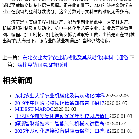
减以至裁撤文科专业招生规模。正在此布景下，2024年该校金融学专
业正在我省的登科分数线分。这个分数对于文科生的难度无需多言。
济宁是国度级工程机械财产，配备制制业是此中一大支柱财产。
机械设想制制及其从动化、机电一体化手艺等专业，结业后可处置画
图、编程、加工制制、机电设备安拆调试取等工做，出格是正在“机械
出海”的大布景下，该专业的就业机遇正在当地仍然较多。
上一篇：
东北农业大学农业机械化及其从动化(本科（通俗
下
一篇：
滚柱导轨润滑周期预测
相关新闻
东北农业大学农业机械化及其从动化(本科
2026-02-06
2019年中国通号校园聘请通知布告【招17
2026-02-05
MIDEST MAROC
2026-02-03
千亿国企雄安集团启动2026年度校园聘请！
2026-01-03
解锁智制新技术：智能制制机械人讲授高
2026-01-01
2025年从动化焊接设备供应商保举：口碑取
2026-01-01