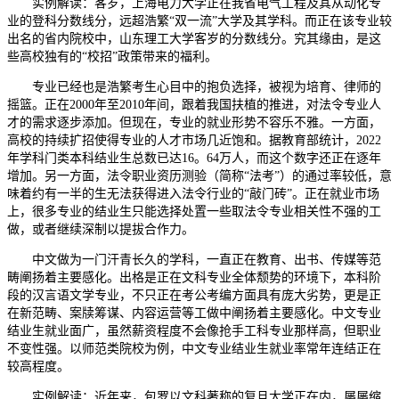
实例解读：客岁，上海电力大学正在我省电气工程及其从动化专
业的登科分数线分，远超浩繁“双一流”大学及其学科。而正在该专业较
出名的省内院校中，山东理工大学客岁的分数线分。究其缘由，是这
些高校独有的“校招”政策带来的福利。
专业已经也是浩繁考生心目中的抱负选择，被视为培育、律师的
摇篮。正在2000年至2010年间，跟着我国扶植的推进，对法令专业人
才的需求逐步添加。但现在，专业的就业形势不容乐不雅。一方面，
高校的持续扩招使得专业的人才市场几近饱和。据教育部统计，2022
年学科门类本科结业生总数已达16。64万人，而这个数字还正在逐年
增加。另一方面，法令职业资历测验（简称“法考”）的通过率较低，意
味着约有一半的生无法获得进入法令行业的“敲门砖”。正在就业市场
上，很多专业的结业生只能选择处置一些取法令专业相关性不强的工
做，或者继续深制以提拔合作力。
中文做为一门汗青长久的学科，一直正在教育、出书、传媒等范
畴阐扬着主要感化。出格是正在文科专业全体颓势的环境下，本科阶
段的汉言语文学专业，不只正在考公考编方面具有庞大劣势，更是正
在新范畴、案牍筹谋、内容运营等工做中阐扬着主要感化。中文专业
结业生就业面广，虽然薪资程度不会像抢手工科专业那样高，但职业
不变性强。以师范类院校为例，中文专业结业生就业率常年连结正在
较高程度。
实例解读：近年来，包罗以文科著称的复旦大学正在内，屡屡缩