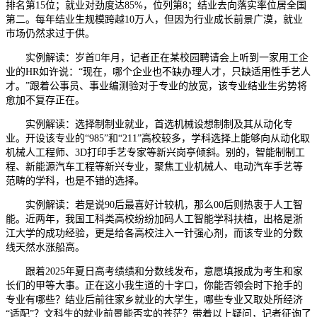
排名第15位；就业对劲度达85%，位列第8；结业去向落实率位居全国
第二。每年结业生规模跨越10万人，但因为行业成长前景广漠，就业
市场仍然求过于供。
实例解读：岁首年月，记者正在某校园聘请会上听到一家用工企
业的HR如许说：“现在，哪个企业也不缺办理人才，只缺适用性手艺人
才。”跟着公事员、事业编测验对于专业的放宽，该专业结业生劣势将
愈加不复存正在。
实例解读：选择制制业就业，首选机械设想制制及其从动化专
业。开设该专业的“985”和“211”高校较多，学科选择上能够向从动化取
机械人工程师、3D打印手艺专家等新兴岗亭倾斜。别的，智能制制工
程、新能源汽车工程等新兴专业，聚焦工业机械人、电动汽车手艺等
范畴的学科，也是不错的选择。
实例解读：若是说90后最喜好计较机，那么00后则热衷于人工智
能。近两年，我国工科类高校纷纷加码人工智能学科扶植，出格是浙
江大学的成功经验，更是给各高校注入一针强心剂，而该专业的分数
线天然水涨船高。
跟着2025年夏日高考绩绩和分数线发布，意愿填报成为考生和家
长们的甲等大事。正在这小我生道的十字口，你能否领会时下抢手的
专业有哪些？结业后前往家乡就业的大学生，哪些专业又取处所经济
“适配”？文科生的就业前景能否实的苍茫？带着以上疑问，记者征询了