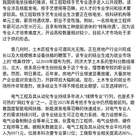
我国核电坐扶植的推进，核工程取核手艺专业逐步走入公共视野。该
专业涉及核能发电、核手艺使用等范畴，对人才的专业学问和技术要
求较高。核工程取核手艺专业结业生次要正在核电坐、核科研机构等
单元工做，薪资待遇优厚，职业不变性强。例如，一名核电坐工程师
年薪可达20至30万元，且享有特殊工种提前退休的“特殊待遇”。因为该
专业人才培育难度大，开设高校数量相对较少，目前人才市场处于求
过于供的形态。
曾几何时，土木匠程专业可谓风光无限。正在房地产行业兴旺成
长以及大规模根本设备扶植的鞭策下，该专业的结业生成为就业市场
上的“喷鼻饽饽”。以2010年摆布为例，同济大学土木系的登科分数线堪
比、北大，很多高分考生纷纷投身于这个专业，憧憬着夸姣的职业前
景。然而，明日黄花。近年来，房地产行业增速显著放缓，大量房地
产企业面对资金压力，开辟项目大幅削减。现在，土木专业的就业市
场所作非常激烈，很多结业生不得不降低就业期望，以至选择转行。
电气工程及其从动化专业持续多年进入“绿牌专业”行列，也是炙手
可热的“网红专业”之一，正在2025年高考抢手专业中仍然稳居前列。跟
着国度智能电网扶植、新能源发电等范畴的快速成长，对电气专业人
才的需求持续兴旺。该专业结业生可正在电力系统、电力设想单元、
电气设备制制企业等单元工做，处置电力工程师、电气设想师、硬件
工程师等工做。据相关数据显示，电气工程及其从动化专业平均月收
入为6971元，位居本科次要专业第12位；工做取专业相关度高达86%，