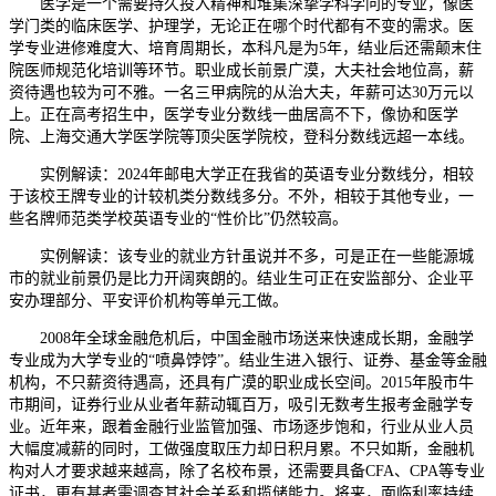
医学是一个需要持久投入精神和堆集深挚学科学问的专业，像医
学门类的临床医学、护理学，无论正在哪个时代都有不变的需求。医
学专业进修难度大、培育周期长，本科凡是为5年，结业后还需颠末住
院医师规范化培训等环节。职业成长前景广漠，大夫社会地位高，薪
资待遇也较为可不雅。一名三甲病院的从治大夫，年薪可达30万元以
上。正在高考招生中，医学专业分数线一曲居高不下，像协和医学
院、上海交通大学医学院等顶尖医学院校，登科分数线远超一本线。
实例解读：2024年邮电大学正在我省的英语专业分数线分，相较
于该校王牌专业的计较机类分数线多分。不外，相较于其他专业，一
些名牌师范类学校英语专业的“性价比”仍然较高。
实例解读：该专业的就业方针虽说并不多，可是正在一些能源城
市的就业前景仍是比力开阔爽朗的。结业生可正在安监部分、企业平
安办理部分、平安评价机构等单元工做。
2008年全球金融危机后，中国金融市场送来快速成长期，金融学
专业成为大学专业的“喷鼻饽饽”。结业生进入银行、证券、基金等金融
机构，不只薪资待遇高，还具有广漠的职业成长空间。2015年股市牛
市期间，证券行业从业者年薪动辄百万，吸引无数考生报考金融学专
业。近年来，跟着金融行业监管加强、市场逐步饱和，行业从业人员
大幅度减薪的同时，工做强度取压力却日积月累。不只如斯，金融机
构对人才要求越来越高，除了名校布景，还需要具备CFA、CPA等专业
证书，更有甚者需调查其社会关系和揽储能力。将来，面临利率持续