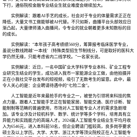
下行，通俗院校金融专业结业生就业难度会继续加大。
实例解读：跟着AI手艺的成长，社会对于专业的体量需求正正在
降低，大量文书工做能够被AI代替。不只如斯，曲播平台头部效应日
渐凸起，大量律师涌入曲播间，令专业的就业朝着更多未知数标的目
的成长。
实例解读：“本年孩子高考绩绩560分，筹算报考临床医学专业，
虽说分数线跨越‘一本线’（特殊类型招生节制线分，可是取好的医科大
学仍然无缘，只能考虑省内二线学校。”一名家长说。
实例解读：近日，一名中国矿业大学科学专业本科、矿业工程专
业研究生结业的学生，成功进入我市一家能源企业工做，由他拍摄并
正在小我社交平台发布的短视频，吸引了无数考生的留意。此中，最
令人关心的是：企业聘请待遇中的“七险二金”。
人工智能是近年来最抢手的专业之一，被誉为引领将来科技的焦
点力量。跟着人工智能手艺正在智能家居、智能交通、医疗诊断、智
能制制等范畴的普遍使用，市场对人工智能专业人才的需求急剧增
加。该专业涉及计较机科学、数学、统计学等多个学科，培育具有立
异能力和实践能力的高端人才。2024届人工智能专业结业生平均月收
入为6546元，进入本科前50名，但企业聘请门槛较高，良多岗亭要求
硕士及以上学历。大学、大学、浙江大学等顶尖院校正在人工智能专