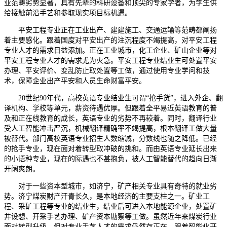
业范畴劣势显著，具有先辈的科研设备和顶尖的专家学者，为学生供
给接触前沿手艺和参取现实项目标机遇。
平安工程专业正在工业出产、建建施工、交通运输等范畴都阐扬
着主要感化。跟着国度对平安出产的注沉程度不竭提高，对平安工程
专业人才的需求日益添加。正在工业城市，化工企业、矿山企业等对
平安工程专业人才的需求尤为火急。平安工程专业结业生可处置平安
办理、平安评价、变乱防止取处置等工做，通过使用专业学问和技
术，保障企业出产平安和人员生命财富平安。
20世纪90年代，高校英语专业结业生可谓“抢手货”，进入外企、翻
译机构、学校等单元，薪资待遇优厚。但跟着全平易近英语教育的普
及和正在线教育的成长，英语专业的劣势不再较着。同时，翻译行业
受人工智能冲击严沉，机械翻译精确率不竭提高，根本翻译工做大量
被替代。部门高校英语专业招生人数缩减，分数线也随之降低。已经
的抢手专业，现在面对着转型取冲破的挑和。而由英语专业延长出来
的小语种专业，现在的际遇也不甚抱负，被人工智能替代的趋向日渐
开阔爽朗。
对于一些资本型城市，如济宁，矿产相关专业具有奇特的就业劣
势。济宁煤炭财产汗青长久，是本地经济的主要支柱之一。矿业工
程、采矿工程等专业的结业生，结业后可进入本地能源企业，处置矿
井设想、开采手艺办理、矿产资本勘察等工做。虽然近年来煤炭行业
面对转型升级，但对专业手艺人才的需求仍然存正在。跟着智能化开