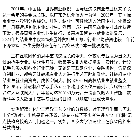
2001年，中国插手世界商业组织，国际经济取商业专业送来了长
达十余年的黄金成长期。以广东外语外贸大学为例，2003年，其国际
商业专业登科分数线分。其时，结业生可轻松进入跨国企业、外贸公
司，月薪远超其他专业结业生。然而，近年来国际商业专业热度持续
下滑，很多国贸专业结业生转行，某高校国贸专业就业演讲显示，
2024年的结业生中仅35%处置外贸相关工做，行业平均薪资也较十年前
下降12%，招生分数线正在部门高校已跌至本一批次边缘。
正在互联网和消息手艺飞速成长的今天，计较机专业成为当之无
愧的抢手专业。从软件开辟、收集平安到大数据阐发、云计较，计较
机手艺渗入到各个行业范畴，无论是互联网企业、金融机构，仍是保
守制制业，都需要计较机专业人才进行手艺开辟和系统。计较机专业
结业生就业薪资高，成长空间大。据《2024届高校结业生就业蓝皮
书》显示，计较机科学取手艺专业平均月收入位居前列，应届结业生
若进入互联网大厂，年薪可达20至30万元。开设新兴的人工智能、数
据科学取大数据手艺等专业标的目的，以顺应行业成长需求。
实例解读：化学工程取工艺专业的分数线，对于理科生而言历来
十分“敌对”，出格是正在我省，该专业成了不少考生进入“211工程”沉
点扶植高校的入门门槛之一，例如，客岁大学该专业正在我省的招生
分数线分。