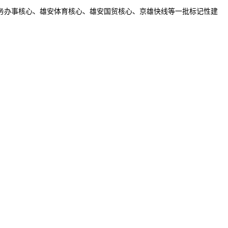
办事核心、雄安体育核心、雄安国贸核心、京雄快线等一批标记性建