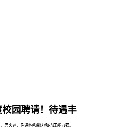
度校园聘请！待遇丰
，思火速，沟通构和能力和抗压能力强。