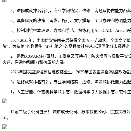
3。进修成就排名前列，专业学问结实，进修、沟通取协做能力凸起
3。具备优良的决策、阐发、施行、文字撰写、团队办理和协调能力
2。控制测绘根本理论、方式和手艺，熟练利用AutoCAD、ArcG
2024-2025年，中国雄安集团先后获得全国五一劳动状、全国文
阶”，为扶植“妙趣横生”“心神驰之”的高程度社会从义现代化城市接续奋
2。熟悉X86/ARM办事器、工做坐及互换机、防火墙等收集取平安设备的
火速，沟通构和能力和抗压能力强。
2026年国表里通俗高档院校结业生、2025年国表里通俗高档院校
3。进修成就排名前列，专业学问结实，进修、沟通取协做能力凸起
1。人工智能、计较机科学取手艺、数据科学取大数据手艺、软件工
12家二级子公司包罗！ 城市成长公司、根本扶植公司、生态扶植公
团。