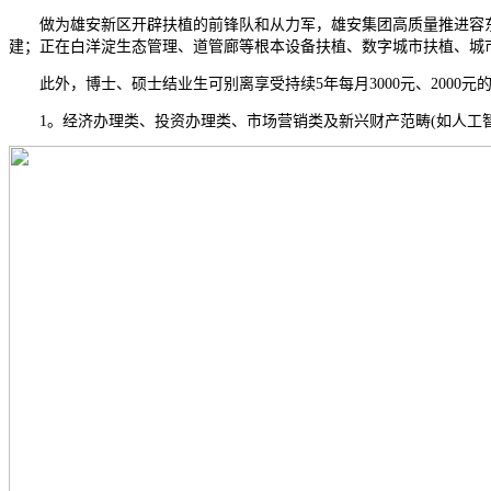
做为雄安新区开辟扶植的前锋队和从力军，雄安集团高质量推进容东
建；正在白洋淀生态管理、道管廊等根本设备扶植、数字城市扶植、城
此外，博士、硕士结业生可别离享受持续5年每月3000元、2000元
1。经济办理类、投资办理类、市场营销类及新兴财产范畴(如人工智