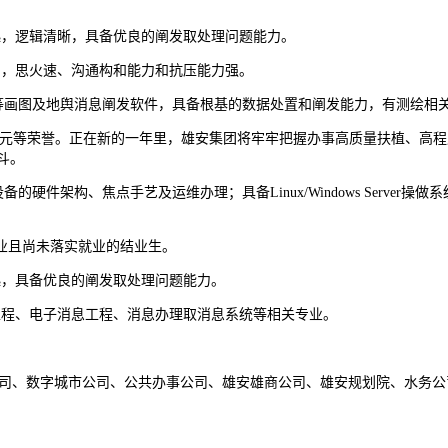
，逻辑清晰，具备优良的阐发取处理问题能力。
，思火速、沟通构和能力和抗压能力强。
IS等画图及地舆消息阐发软件，具备根基的数据处置和阐发能力，有测绘
明单元等荣誉。正在新的一年里，雄安集团将牢牢把握办事高质量扶植、高
斗。
硬件架构、焦点手艺及运维办理；具备Linux/Windows Serve
结业且尚未落实就业的结业生。
，具备优良的阐发取处理问题能力。
程、电子消息工程、消息办理取消息系统等相关专业。
司、数字城市公司、公共办事公司、雄安雄商公司、雄安规划院、水务公