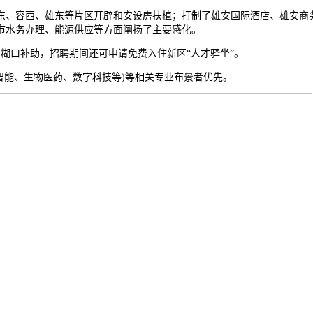
、容西、雄东等片区开辟和安设房扶植；打制了雄安国际酒店、雄安商务
市水务办理、能源供应等方面阐扬了主要感化。
的糊口补助，招聘期间还可申请免费入住新区“人才驿坐”。
能、生物医药、数字科技等)等相关专业布景者优先。