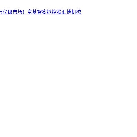
万亿级市场！京基智农拟控股汇博机械