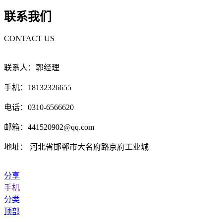
联系我们
CONTACT US
联系人：郭经理
手机：18132326655
电话：0310-6566620
邮箱：441520902@qq.com
地址： 河北省邯郸市大名府路京府工业城
分享
手机
分类
顶部