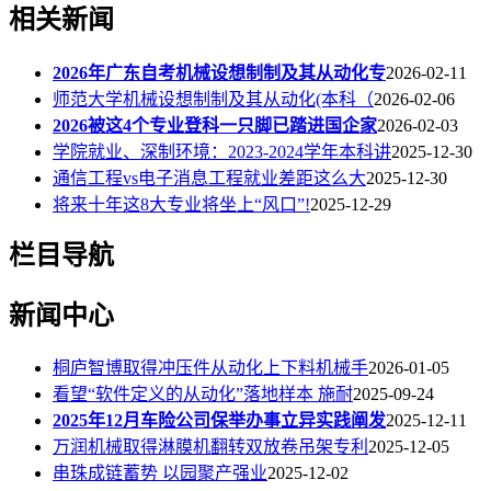
相关新闻
2026年广东自考机械设想制制及其从动化专
2026-02-11
师范大学机械设想制制及其从动化(本科（
2026-02-06
2026被这4个专业登科一只脚已踏进国企家
2026-02-03
学院就业、深制环境：2023-2024学年本科讲
2025-12-30
通信工程vs电子消息工程就业差距这么大
2025-12-30
将来十年这8大专业将坐上“风口”!
2025-12-29
栏目导航
新闻中心
桐庐智博取得冲压件从动化上下料机械手
2026-01-05
看望“软件定义的从动化”落地样本 施耐
2025-09-24
2025年12月车险公司保举办事立异实践阐发
2025-12-11
万润机械取得淋膜机翻转双放卷吊架专利
2025-12-05
串珠成链蓄势 以园聚产强业
2025-12-02