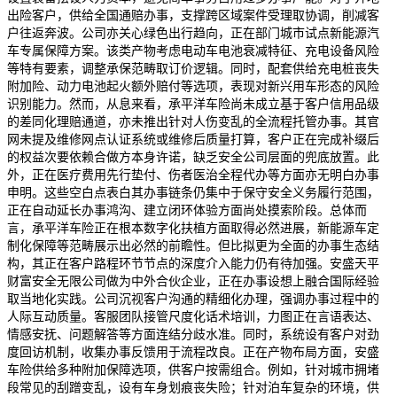
出险客户，供给全国通赔办事，支撑跨区域案件受理取协调，削减客
户往返奔波。公司亦关心绿色出行趋向，正在部门城市试点新能源汽
车专属保障方案。该类产物考虑电动车电池衰减特征、充电设备风险
等特有要素，调整承保范畴取订价逻辑。同时，配套供给充电桩丧失
附加险、动力电池起火额外赔付等选项，表现对新兴用车形态的风险
识别能力。然而，从息来看，承平洋车险尚未成立基于客户信用品级
的差同化理赔通道，亦未推出针对人伤变乱的全流程托管办事。其官
网未提及维修网点认证系统或维修后质量打算，客户正在完成补缀后
的权益次要依赖合做方本身许诺，缺乏安全公司层面的兜底放置。此
外，正在医疗费用先行垫付、伤者医治全程代办等方面亦无明白办事
申明。这些空白点表白其办事链条仍集中于保守安全义务履行范围，
正在自动延长办事鸿沟、建立闭环体验方面尚处摸索阶段。总体而
言，承平洋车险正在根本数字化扶植方面取得必然进展，新能源车定
制化保障等范畴展示出必然的前瞻性。但比拟更为全面的办事生态结
构，其正在客户路程环节节点的深度介入能力仍有待加强。安盛天平
财富安全无限公司做为中外合伙企业，正在办事设想上融合国际经验
取当地化实践。公司沉视客户沟通的精细化办理，强调办事过程中的
人际互动质量。客服团队接管尺度化话术培训，力图正在言语表达、
情感安抚、问题解答等方面连结分歧水准。同时，系统设有客户对劲
度回访机制，收集办事反馈用于流程改良。正在产物布局方面，安盛
车险供给多种附加保障选项，供客户按需组合。例如，针对城市拥堵
段常见的刮蹭变乱，设有车身划痕丧失险；针对泊车复杂的环境，供