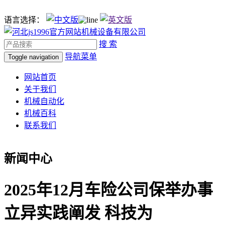
语言选择：
搜 索
导航菜单
Toggle navigation
网站首页
关于我们
机械自动化
机械百科
联系我们
新闻中心
2025年12月车险公司保举办事
立异实践阐发 科技为