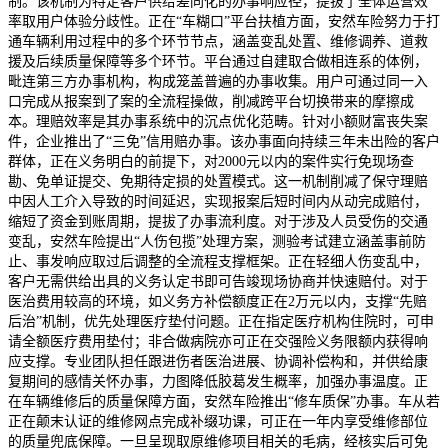
制。该机制为特定客户供给差同化的办事响应径，提拔了全体运营效
率取用户体验分歧性。正在“车糊口”平台扶植方面，安然车险努力于打
通车辆利用过程中的多个环节节点，涵盖变乱处置、维修调养、道救
援及后续质量保障等多个环节。平台通过自建取合做相连系的体例，
毗连第三方办事机构，构成笼盖普遍的办事收集。用户可通过同一入
口完成从报案到了案的全流程操做，削减跨平台切换带来的摩擦成
本。理赔效率是其办事系统中的沉点优化范畴。针对小额财富丧失案
件，企业推出了“三免”信用赔办事。该办事面向持续三年未出险的客户
群体，正在义务明白的前提下，对2000元以内的案件实行免现场查
勘、免单证提交、免期待定损的处置模式。这一机制削减了保守理赔
中因人工介入导致的时间延迟，实现报案后短时间内从动完成赔付，
缩短了资金到账周期，提拔了办事流利度。对于涉及人员受伤的交通
变乱，安然车险提出“人伤包揽”处理方案，测验考试建立涵盖事前防
止、事发响应取过后调整的全流程支撑框架。正在轻细人伤变乱中，
客户无需供给出具的义务认定书即可告竣现场协商并快速赔付。对于
医治费用较高的环境，如义务方补偿额度正在2万元以内，支撑“先赔
后治”机制，优先处理医疗垫付问题。正在指定医疗机构住院时，可申
请全额医疗费用垫付；非合做病院亦可正在交强险义务限额内获得响
应支撑。专业团队担任跟进伤者医治进展、协调补偿构和，并供给康
复期间的感情关怀办事，力图降低胶葛发生概率，加强办事温度。正
在车辆维修后的质量保障方面，安然车险推出“修车质保”办事。车从若
正在颠末认证的维修网点完成补缀功课，可正在一年内享受维修部位
的质量兜底保障。一旦呈现取原维修项目相关的毛病，经核实后可免