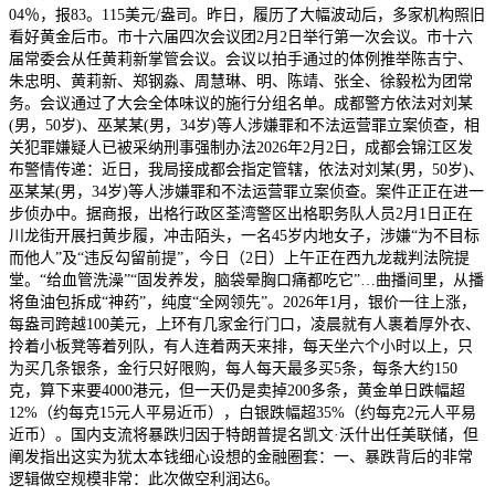
04％，报83。115美元/盎司。昨日，履历了大幅波动后，多家机构照旧
看好黄金后市。市十六届四次会议团2月2日举行第一次会议。市十六
届常委会从任黄莉新掌管会议。会议以拍手通过的体例推举陈吉宁、
朱忠明、黄莉新、郑钢淼、周慧琳、明、陈靖、张全、徐毅松为团常
务。会议通过了大会全体味议的施行分组名单。成都警方依法对刘某
(男，50岁)、巫某某(男，34岁)等人涉嫌罪和不法运营罪立案侦查，相
关犯罪嫌疑人已被采纳刑事强制办法2026年2月2日，成都会锦江区发
布警情传递：近日，我局接成都会指定管辖，依法对刘某(男，50岁)、
巫某某(男，34岁)等人涉嫌罪和不法运营罪立案侦查。案件正正在进一
步侦办中。据商报，出格行政区荃湾警区出格职务队人员2月1日正在
川龙街开展扫黄步履，冲击陌头，一名45岁内地女子，涉嫌“为不目标
而他人”及“违反勾留前提”，今日（2日）上午正在西九龙裁判法院提
堂。“给血管洗澡”“固发养发，脑袋晕胸口痛都吃它”…曲播间里，从播
将鱼油包拆成“神药”，纯度“全网领先”。2026年1月，银价一往上涨，
每盎司跨越100美元，上环有几家金行门口，凌晨就有人裹着厚外衣、
拎着小板凳等着列队，有人连着两天来排，每天坐六个小时以上，只
为买几条银条，金行只好限购，每人每天最多买5条，每条大约150
克，算下来要4000港元，但一天仍是卖掉200多条，黄金单日跌幅超
12%（约每克15元人平易近币），白银跌幅超35%（约每克2元人平易
近币）。国内支流将暴跌归因于特朗普提名凯文·沃什出任美联储，但
阐发指出这实为犹太本钱细心设想的金融圈套：一、暴跌背后的非常
逻辑做空规模非常：此次做空利润达6。