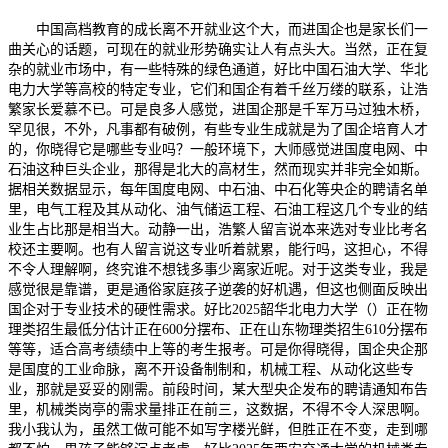
中国高档教育的成长离不开就业这个大，而进国企也是家长们一
曲关心的话题，可现在的就业形势确实让人有点头大。当然，正在复
杂的就业市场中，有一些特殊的绿色通道，好比中国石油大学、华北
电力大学等高校的特定专业，它们和国企有着千丝万缕的联系，让浩
繁家长爱慕不已。可是良多人感觉，进国企那是千军万马过独木桥，
罕见很，不外，凡事都有破例，有些专业生成就是为了国企培育人才
的，你晓得它是哪些专业吗？一般环境下，大师感觉进国度电网、中
石油这种巨头企业，那得是北大的高材生，然而现实并非完全如斯。
据相关数据显示，每年国度电网、中石油、中石化等央企的聘请名单
里，电气工程及其从动化、油气储运工程、石油工程这几个专业的结
业生占比那是相当大。动静一出，浩繁人留言说本来选对专业比考名
校还主要啊。也有人留言说这专业听着就累，能行吗，这担心，不得
不令人理解啊，终究谁不想钱多事少离家近呢。对于这类专业，我是
感觉很是靠谱，更是通俗家庭孩子逆袭的好机遇，但这也侧面反映出
国企对于专业技术的硬性需求。好比2025韶华北电力大学（）正在物
理类招生最低分估计正在600分摆布、正在山东物理类招生610分摆布
等等，适合高考绩绩中上等的考生报考。可是你得晓得，国企央企那
是国度的工业命脉，离不开设备制制和，机械工程、从动化这些专
业，那就是妥妥的刚需。前段时间，某大型央企发布的聘请通知布告
里，机械类岗亭的需求量排正在前三，这数据，不得不令人深思啊。
我小我认为，虽然工做可能不如写字楼光鲜，但胜正在不变，走到哪