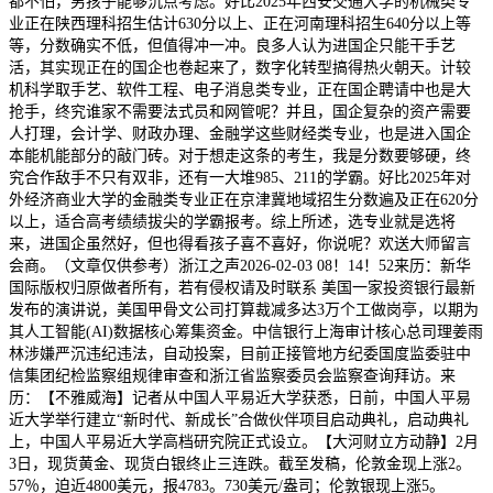
都不怕，男孩子能够沉点考虑。好比2025年西安交通大学的机械类专
业正在陕西理科招生估计630分以上、正在河南理科招生640分以上等
等，分数确实不低，但值得冲一冲。良多人认为进国企只能干手艺
活，其实现正在的国企也卷起来了，数字化转型搞得热火朝天。计较
机科学取手艺、软件工程、电子消息类专业，正在国企聘请中也是大
抢手，终究谁家不需要法式员和网管呢？并且，国企复杂的资产需要
人打理，会计学、财政办理、金融学这些财经类专业，也是进入国企
本能机能部分的敲门砖。对于想走这条的考生，我是分数要够硬，终
究合作敌手不只有双非，还有一大堆985、211的学霸。好比2025年对
外经济商业大学的金融类专业正在京津冀地域招生分数遍及正在620分
以上，适合高考绩绩拔尖的学霸报考。综上所述，选专业就是选将
来，进国企虽然好，但也得看孩子喜不喜好，你说呢？欢送大师留言
会商。（文章仅供参考）浙江之声2026-02-03 08！14！52来历：新华
国际版权归原做者所有，若有侵权请及时联系 美国一家投资银行最新
发布的演讲说，美国甲骨文公司打算裁减多达3万个工做岗亭，以期为
其人工智能(AI)数据核心筹集资金。中信银行上海审计核心总司理姜雨
林涉嫌严沉违纪违法，自动投案，目前正接管地方纪委国度监委驻中
信集团纪检监察组规律审查和浙江省监察委员会监察查询拜访。来
历：【不雅威海】记者从中国人平易近大学获悉，日前，中国人平易
近大学举行建立“新时代、新成长”合做伙伴项目启动典礼，启动典礼
上，中国人平易近大学高档研究院正式设立。【大河财立方动静】2月
3日，现货黄金、现货白银终止三连跌。截至发稿，伦敦金现上涨2。
57％，迫近4800美元，报4783。730美元/盎司；伦敦银现上涨5。