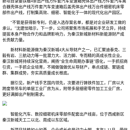
新项目录要扶植4条出产线万件套汽车变速箱壳体出产线万件套汽车离
合器壳体出产线万件套汽车变速箱后盖壳体出产线万台件细密机床零
部件出产线，打制集高效、细密、智能化于一体的现代化出产园区。
“不管是获得新专利，仍是入选存案名单，都是对企业研发工做的
承认。”沈建怯暗示，下一步，公司将聚焦市场拓展和手艺立异，持续
提拔本身产物合作力和品牌影响力，为秦汉新城新材料新能源财产成
长贡献力量。
新材料新能源做为秦汉新城4大从导财产之一，已汇聚迪泰克、三
毅有岩、三航动力等一批潜力大、活力脚、专而精的高成长性企业。
秦汉新城将持续深化营商，阐扬“全生命周期办事链”感化，一手抓招商
引资，一手抓企业培育，不竭做强做优从导财产，串点成链、聚链成
群、集群成势，夯实高质量成长根底。
据引见，新产线手艺国内领先，次要进行铸铁件加工，厂房以大
跨度带吊车的单层工业厂房为从，附带多层细密零件加工工业厂房，
更好满脚出产制制需求。
智能化汽车、数控细密机床零部件配套出产线亩，位于西咸新区
秦汉新城天工二以北、周成以东区域。
新项目扶植如火如荼，企业成长也是动力十脚。本年1-11月，荣信