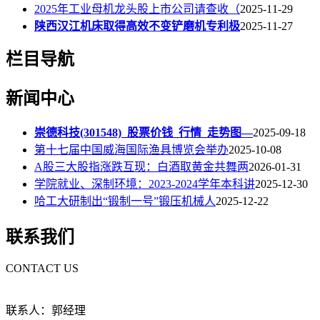
2025年工业母机龙头股上市公司请查收（
2025-11-29
陕西汉江机床取得高效不变铲磨机专利极
2025-11-27
栏目导航
新闻中心
崇德科技(301548)_股票价钱_行情_走势图—
2025-09-18
第十七届中国威海国际渔具博览会举办
2025-10-08
A股三大股指涨跌互现：白酒取黄金共舞两
2026-01-31
学院就业、深制环境：2023-2024学年本科讲
2025-12-30
哈工大研制出“锻制一号”锻压机械人
2025-12-22
联系我们
CONTACT US
联系人：郭经理