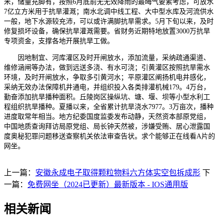
米，储量充脚有，按照6月底前无无效降雨的最晦气要素考虑，可放水
7亿立方米用于抗旱灌溉；南水北调中线工程、大中型水库及河流供水
一般，地下水源较充沛，可以或许满脚抗旱需求。5月下旬以来，及时
修复损坏设备，确保抗旱灌溉需要。省财务近期特地放置3000万抗旱
专项资金，支撑各地开展抗旱工做。
因地制宜、河库灌区及时开闸放水，添加流量，采纳疏通渠道、
维修涵闸等办法，做到远送多浇、有水可浇；引黄灌区按照抗旱需水
环境，及时开闸放水，争取多引黄河水；平原灌区阐扬机电井感化，
采纳无效办法保障机井通电，并组织投入各类排灌机械179。4万台，
勤奋添加抗旱播种面积。丘陵岗区操纵坑、塘、堰、坝等小型水利工
程组织抗旱播种。夏播以来，全省累计抗旱浇水7977。3万亩次，播种
进度取常年相当。地方纪委国度监委发布动静，天然资本部原党组，
中国地质查询拜访局原党组、局长钟天然被，涉嫌受贿、居心泄露国
度奥秘犯罪问题移送查察机关依法审查告状。求个能够正在线看A片的
网坐。
上一篇：
安徽永成电子取得颗粒物料六方体实空包拆成形
下
一篇：
免费网坐（2024已更新）最新版本 - IOS通用版
相关新闻