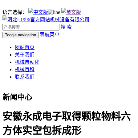
语言选择：
搜 索
导航菜单
Toggle navigation
网站首页
关于我们
机械自动化
机械百科
联系我们
新闻中心
安徽永成电子取得颗粒物料六
方体实空包拆成形