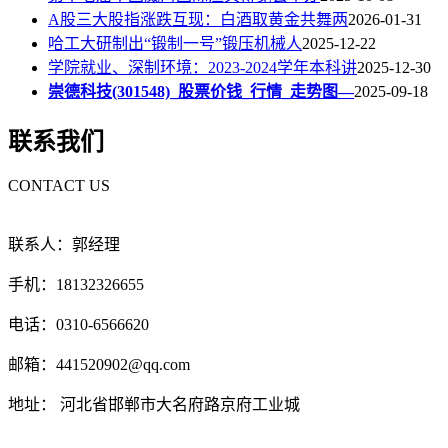
A股三大股指涨跌互现：白酒取黄金共舞两
2026-01-31
哈工大研制出“锻制一号”锻压机械人
2025-12-22
学院就业、深制环境：2023-2024学年本科讲
2025-12-30
崇德科技(301548)_股票价钱_行情_走势图—
2025-09-18
联系我们
CONTACT US
联系人：郭经理
手机：18132326655
电话：0310-6566620
邮箱：441520902@qq.com
地址： 河北省邯郸市大名府路京府工业城