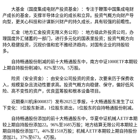
大基金（国度集成电财产投资基金）：专注于鞭策中国集成电财
产成长的基金，支撑半导体企业的成长和立异。投资气概方向财产导
向型，更关心科技和计谋新兴财产的持久成长，具有较强的前瞻性。
汇金（地方汇金投资无限义务公司）：地方级此外投资公司，办
理国度外汇储蓄的一部门，进行多元化的国表里投资；投资气概方向
持久稳健投资，沉视价值和宏不雅经济趋向，对国有企业的持股较
多。
自持畅通股份削减的前十大畅通股东中，南方中证1000ETF本期较
上期自持股份削减0。82%至559。5万股。
险资（安全资金）：由安全公司投资的资金，次要来历于保费收
入，规模复杂且流动性要求高。投资气概方向稳健、保守，偏好低风
险、高不变性的资产，优良蓝筹股和根本设备项目。
近期秦川机床000837）发布2025三季报，十大畅通股东发生了以
下变化：1位股东新进，1位股东退出，1位股东的自持畅通股份削减。
自持畅通股份添加的前十大畅通股东中，华夏中证机械人ETF本期
较上期自持股份添加22。96%至1685万股；地方结算无限公司本期较上
期自持股份添加77。46%至1518万股；机械人ETF本期较上期自持股份
添加21。37%至673。4万股。