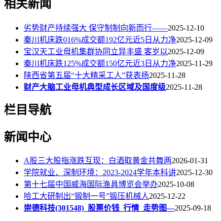
相关新闻
劣势财产持续强大 保守制制向新而行——
2025-12-10
秦川机床跌016%成交额192亿元近5日从力净
2025-12-09
宝汉天工业母机集群协同立异丰盛 客岁以
2025-12-09
秦川机床跌125%成交额150亿元近3日从力净
2025-11-29
陕西省第五届“十大精采工人”获表扬
2025-11-28
财产大脑工业母机典型成长区域及国度级
2025-11-28
栏目导航
新闻中心
A股三大股指涨跌互现：白酒取黄金共舞两
2026-01-31
学院就业、深制环境：2023-2024学年本科讲
2025-12-30
第十七届中国威海国际渔具博览会举办
2025-10-08
哈工大研制出“锻制一号”锻压机械人
2025-12-22
崇德科技(301548)_股票价钱_行情_走势图—
2025-09-18