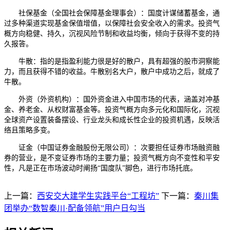
社保基金（全国社会保障基金理事会）：国度计谋储蓄基金，通
过多种渠道实现基金保值增值，以保障社会安全收入的需求。投资气
概方向稳健、持久，沉视风险节制和收益均衡，倾向于获得不变的持
久报答。
牛散：指的是指盈利能力很是好的散户，具有超强的股市洞察能
力，而且获得不错的收益。牛散别名大户，散户中成功之后，就成了
牛散。
外资（外资机构）：国外资金进入中国市场的代表，涵盖对冲基
金、养老金、从权财富基金等。投资气概方向多元化和国际化，沉视
全球资产设置装备摆设、行业龙头和成长性企业的投资机遇，反映活
络且策略多变。
证金（中国证券金融股份无限公司）：次要担任证券市场融资融
券的营业，是不变证券市场的主要力量；投资气概方向不变性和平安
性，凡是正在市场波动时阐扬“国度队”脚色，进行市场托底。
上一篇：
西安交大建学生实践平台“工程坊”
下一篇：
秦川集
团举办“数智秦川·配备领航”用户日勾当