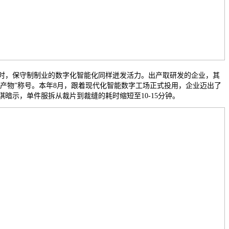
，保守制制业的数字化智能化同样迸发活力。出产取研发的企业，其
牌产物”称号。本年8月，跟着现代化智能数字工场正式投用，企业迈出了
暗示，单件服拆从裁片到裁缝的耗时缩短至10-15分钟。