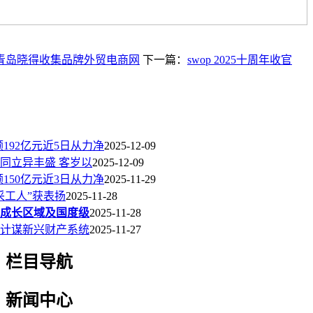
青岛晓得收集品牌外贸电商网
下一篇：
swop 2025十周年收官
额192亿元近5日从力净
2025-12-09
同立异丰盛 客岁以
2025-12-09
额150亿元近3日从力净
2025-11-29
采工人”获表扬
2025-11-28
成长区域及国度级
2025-11-28
计谋新兴财产系统
2025-11-27
栏目导航
新闻中心