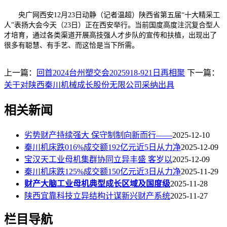
央广网西安12月23日动静（记者温超）陕西省第五届“十大精采工
人”表扬大会今天（23日）正在西安举行。当前国度高度注沉复合型人
才培育，通过各类渠道开展高技强人才步队的宣传和扶植，出现出了
很多有聪慧、有手艺、而这恰是当下所需。
上一篇：
回首2024台州塑交会2025918-921日再相聚
下一篇：
关于对陕西秦川机械成长股份无限公司采纳出具
相关新闻
劣势财产持续强大 保守制制向新而行——
2025-12-10
秦川机床跌016%成交额192亿元近5日从力净
2025-12-09
宝汉天工业母机集群协同立异丰盛 客岁以
2025-12-09
秦川机床跌125%成交额150亿元近3日从力净
2025-11-29
财产大脑工业母机典型成长区域及国度级
2025-11-28
陕西宜靠科技立异结构计谋新兴财产系统
2025-11-27
栏目导航