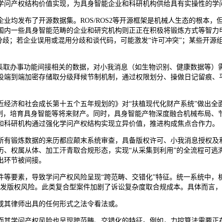
学问产权结构价值实现，为具身智能企业和科研机构供给具有实操性的学
发布了开源数据集。ROS/ROS2等开源框架是机械人生态的根本，但
国内一些具身智能范畴的企业和研究机构则正正在积极将锻炼方式等智力
提完全分歧；若企业误用或混用分歧和谈代码，可能激发“许可冲突”；某些开
取办事功能间接相关的数据，对小我消息（如生物识别、健康数据等）
设端到端加密存储取分级拜候节制机制，通过权限划分、操做日记留痕、
济和社会成长第十五个五年规划的》对“扶植现代化财产系统”做出全面摆
机制，培育具身智能等将来财产。同时，具身智能产物深度融合机械布局、
和科研机构通过强化学问产权结构实现立异价值，推进构成焦点合作力。
有锻炼数据的来历都应颠末系统审查，具备版权许可、小我消息授权及利
历、权属从体、加工汗青取合规形态，实现“从采集到利用”的全流程可逃
出环节被间接。
要素，导致学问产权风险呈现“跨范畴、交错化”特征。统一系统中，
激发版权风险。此类复合型案件加剧了诉讼复杂度取合规成本。具体而言
其律师出具的任何形式之法令看法或。
其学问产权风险也呈现跨范畴、交错化的特征。例如，力控算法需要正在