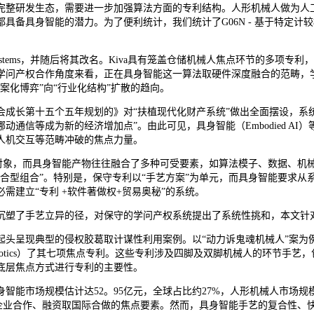
整研发生态，需要进一步加强算法方面的专利结构。人形机械人做为人工
身智能的潜力。为了便利统计，我们统计了G06N - 基于特定计较模子的计
 Systems，并随后将其改名。Kiva具有笼盖仓储机械人焦点环节的多
从学问产权合作角度来看，正在具身智能这一算法取硬件深度融合的范畴
案化博弈”向“行业化结构”扩散的趋向。
长第十五个五年规划的》对“扶植现代化财产系统”做出全面摆设，系统
通信等成为新的经济增加点”。由此可见，具身智能（Embodied A
人机交互等范畴冲破的焦点力量。
对象，而具身智能产物往往融合了多种可受要素，如算法模子、数据、机
合型组合”。特别是，保守专利以“手艺方案”为单元，而具身智能要求从
建立“专利 +软件著做权+贸易奥秘”的系统。
了手艺立异的径，对保守的学问产权系统提出了系统性挑和，本文针对
型的侵权胶葛取计谋性利用案例。以“动力诉鬼魂机械人”案为例，2022年1
obotics）了其七项焦点专利。这些专利涉及四脚及双脚机械人的环节
底层焦点方式进行专利的主要性。
智能市场规模估计达52。95亿元，全球占比约27%，人形机械人市场规模达
为企业合作、融资取国际合做的焦点要素。然而，具身智能手艺的复合性、快