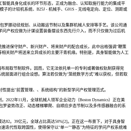
智能具身化成长的环节形态，正成为融合、认知取施行能力的集成平
较机系统、B25J - 机械手、G01S - 无线电定向、定位、测距或
项专利，包罗挪动径规划、从动搬运节制以及集群机械人安排等手艺。该公司通
，学问产权应做为计谋设置装备摆设东西先行介入，而不只仅做为过后机
推进保守财产、新兴财产、将来财产的配合成长，此中出格强调“鞭策
I）等相关财产将送来立异成长的主要汗青机缘。特别是，具身智能做为人工
械布局取节制软件。因而，它无法依托单一的专利或著做权轨制获得完
系统层面进行组合设想。算法若仅做为“笼统数学方式”难以获权，但若取
性提出“前置管理、、系统结构”的新型学问产权管理范式。
1月，全球机械人领军企业动力（Boston Dynamics）正在美
手艺，包罗姿势改正、动态楼梯攀爬、自顺应步态节制以及多传感器融合的系
82。39亿元，全球占比高达50%[2]。正在这一布景下，对于具身智
速迭代性取跨国性，使得保守以“单一”“静态”为特征的学问产权系统难