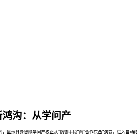
新鸿沟：从学问产
显示具身智能学问产权正从“防御手段”向“合作东西”演变，进入自动