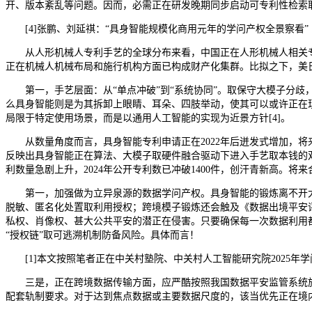
开、版本紊乱等问题。因而，必需正在研发晚期同步启动可专利性检索取
[4]张鹏、刘延祺：“具身智能规模化商用元年的学问产权全景察看”【EB/
从人形机械人专利手艺的全球分布来看，中国正在人形机械人相关专利
正在机械人机械布局和施行机构方面已构成财产化集群。比拟之下，美日欧
第一，手艺层面：从“单点冲破”到“系统协同”。取保守大模子分歧
么具身智能则是为其拆卸上眼睛、耳朵、四肢举动，使其可以或许正在
局限于特定使用场景，而是以通用人工智能的实现为近景方针[4]。
从数量角度而言，具身智能专利申请正在2022年后迸发式增加，将来
反映出具身智能正在算法、大模子取硬件融合驱动下进入手艺取本钱的双沉
利数量急剧上升，2024年公开专利数已冲破1400件，创汗青新高。
第一，加强做为立异泉源的数据学问产权。具身智能的锻炼离不开大
脱敏、匿名化处置取利用授权；跨境模子锻炼还会触及《数据出境平安
私权、肖像权、甚大公共平安的潜正在侵害。只要确保每一次数据利用
“授权链”取可逃溯机制防备风险。具体而言！
[1]本文按照笔者正在中关村塾院、中关村人工智能研究院2025年
三是，正在跨境数据传输方面，应严酷按照我国数据平安监管系统施
配套轨制要求。对于达到焦点数据或主要数据尺度的，该当优先正在境