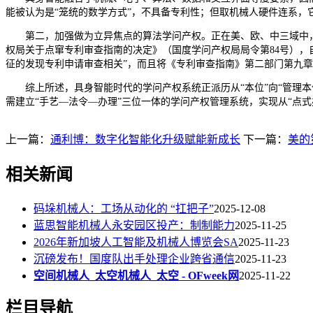
能被认为是“笼统的数学方式”，不具备专利性；但取机械人硬件连系，
第二，加强做为立异焦点的算法学问产权。正在美、欧、中三域中，算
权局关于点窜专利审查指南的决定》（国度学问产权局局令第84号），自
征的发现专利申请审查相关”，而且将《专利审查指南》第二部门第九章
综上所述，具身智能时代的学问产权系统正派历从“本位”向“管理本
需建立“手艺—法令—办理”三位一体的学问产权管理系统，实现从“点式
上一篇：
通利博：数字化智能化升级赋能新成长
下一篇：
美的
相关新闻
码垛机械人：工场从动化的 “扛把子”
2025-12-08
蓝思智能机械人永安园区投产：制制能力
2025-11-25
2026年新加坡人工智能及机械人博览会SA
2025-11-23
沉磅发布！国度队出手处理企业跨省通信
2025-11-23
空间机械人_太空机械人_太空 - OFweek网
2025-11-22
栏目导航