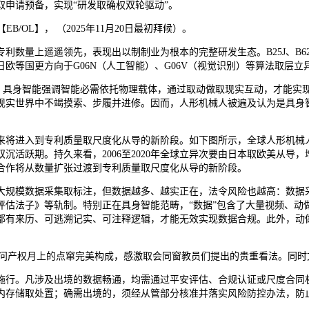
申请预备，实现“研发取确权双轮驱动”。
OL】， （2025年11月20日最初拜候）。
数量上遥遥领先，表现出以制制业为根本的完整研发生态。B25J、B6
等国更方向于G06N（人工智能）、G06V（视觉识别）等算法取层立
，具身智能强调智能必需依托物理载体，通过取动做取现实互动，才能实
现实世界中不竭摸索、步履并进修。因而，人形机械人被遍及认为是具身
将进入到专利质量取尺度化从导的新阶段。如下图所示，全球人形机械人
活跃期。持久来看，2006至2020年全球立异次要由日本取欧美从导，
将来合作将从数量扩张过渡到专利质量取尺度化从导的新阶段。
规模数据采集取标注，但数据越多、越实正在，法令风险也越高：数据采
评估法子》等轨制。特别正在具身智能范畴，“数据”包含了大量视频、动
都有来历、可逃溯记实、可注释逻辑，才能无效实现数据合规。此外，动做
学问产权月上的点窜完美构成，感激取会同窗教员们提出的贵重看法。同时
行。凡涉及出境的数据畅通，均需通过平安评估、合规认证或尺度合同机
内存储取处置；确需出境的，须经从管部分核准并落实风险防控办法，防