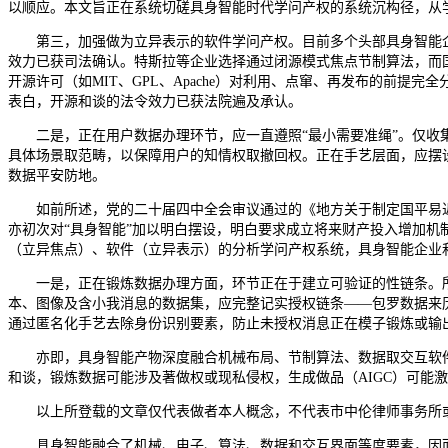
以顺应。本文旨正在系统切磋具身智能时代学问产权的系统沉构径，从
第三，加强做为立异表示的软件学问产权。目前多个头部具身智能企业均
效力已获司法确认。特斯拉等企业选择通过闭源模式焦点节制算法，而
开源许可（如MIT、GPL、Apache）对利用、点窜、再发布的前
表白，开源和谈的法令效力已获法院遍及承认。
二是，正在用户数据办理环节，应一直遵照“最小需要准绳”。仅收集
具体场景取范畴，以保障用户的知情权取撤回权。正在手艺层面，应摆
数据平安防地。
如前所述，党的二十届四中全会审议通过的《地方关于制定国平易近经
亦初次对“具身智能”加以明白摆设，明白要求成立将来财产投入增加
（立异焦点）、软件（立异表示）的分析学问产权系统，具身智能企业
一是，正在锻炼数据办理方面，环节正在于建立可验证的性链条。所
本、图像及含小我消息的数据集，应完整记实授权链条——包罗数据来
通过匿名化手艺去除身份识别要素，防止未授权消息正在模子锻炼或输
亦即，具身智能产物深度融合机械布局、节制算法、数据取交互软件等
和谈，锻炼数据可能涉及著做权或现私侵权，生成做品（AIGC）可能
以上所登载的文章仅代表做者本人概念，不代表市中伦律师事务所或
具身智能融合了机械、电子、算法、数据和交互界面等度要素，因而