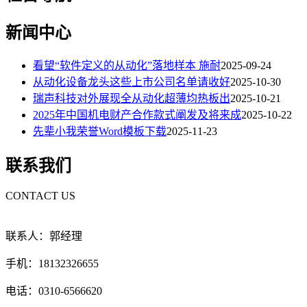
新闻中心
看望“软件定义的从动化”落地样本 施耐
2025-09-24
从动化设备龙头这些上市公司名单请收好
2025-10-30
瑞声科技对外展现全从动化超薄均热板出
2025-10-21
2025年中国机电财产合作款式阐发及将来成
2025-10-22
先辈小我荣誉Word模板下载
2025-11-23
联系我们
CONTACT US
联系人：郭经理
手机：18132326655
电话：0310-6566620