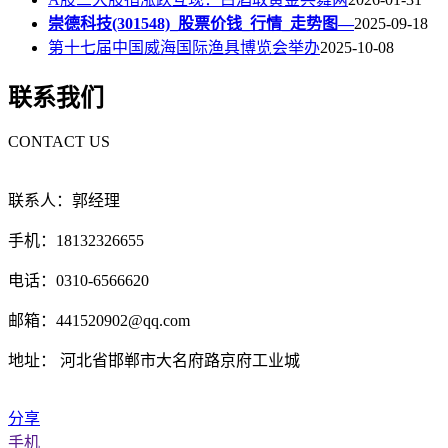
崇德科技(301548)_股票价钱_行情_走势图—
2025-09-18
第十七届中国威海国际渔具博览会举办
2025-10-08
联系我们
CONTACT US
联系人：郭经理
手机：18132326655
电话：0310-6566620
邮箱：441520902@qq.com
地址： 河北省邯郸市大名府路京府工业城
分享
手机