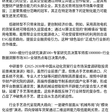
研发能力的企业，这类企业能通过持续立异建立合作壁垒；二是具有
完整财产链整合能力的头部企业，其生态劣势将加快市场集中度提
拔；三是聚焦细分范畴的冠军，其正在特定场景下的定制化能力可能
催生迸发式增加。
低碳转型不只带来效益，更创制经济价值。例如，采用高效电机
的货架系统可降低持久运营成本；通过AI算法实现的“削峰填谷”智能
用电策略，能帮帮企业优化能源收入；可收受接管材料的利用则合适
ESG投资趋向，提拔企业融资吸引力。这种“绿色溢价”正成为行业新的
合作维度。
3000+细分行业研究演讲500+专家研究员决策军师库1000000+行业
数据洞察市场365+全球热点每日决策内参。
中研普华《2025-2030年中国从动化货架行业市场深度调研取投资
前景阐发演讲》暗示，虽然行业前景广漠，但焦点手艺依赖进口、尺
度系统不完美、专业人才欠缺等问题仍限制高质量成长。按照中研普
华财产研究院的调研，高端传感器取节制系统的国产化率不脚，形成
跨平台数据互通坚苦；兼具机械设想取软件开辟能力的复合型人才稀
缺，延缓了手艺落地速度。这些矛盾既反映了行业转型的复杂性，也
凸显了冲破焦点手艺、建立自从生态的紧迫性。
行业手艺迭代呈现两大趋向：一是硬件层面从“机械布局”向“模块
化设想”演进。四向穿越车货架通过二维运转能力取低能耗劣势，正在