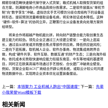
稠密存储范畴快速替代保守驶入式货架；箱式机械人取微型货架的组
合方案，则满脚电商小件商品高频分拣需求。二是软件层面从“单机节
制”向“数字孪生”冲破。虚拟仿实手艺可模仿分歧仓库结构下的设备运
转形态，提前预测流量峰值取设备毛病，将实体验证成本降低。这种
“硬件+软件+算法”的协同立异，正鞭策行业从设备发卖向处理方案供
给转型。
将来合作将超越产物机能比拼，转向财产链整合能力取创重生态
建立能力的较劲。领先企业正通过三大径建立壁垒：一是向上逛延
长，通过自从研发或并购整合焦点零部件供应商，降低供应链风险；
二是向下逛拓展，取机械人企业、软件办事商、物流集成商跨界合
做，构成“硬件共享、软件互联、数据互通”的财产生态；三是向海外结
构，依托成本劣势取快速响应能力衔接东南亚、中东等地域的基建项
目，同时正在欧美高端市场通过手艺授权、合伙建厂冲破商业壁垒。
例如，货架企业取AGV厂商结合开辟公用系统，或取云计较公司共建
物流数据中台，实现跨企业资本优化设置装备摆设。
上一篇：
本钱聚力 工业机械人跑出“中国速度”
下一篇：
先辈
小我荣誉Word模板下载
相关新闻