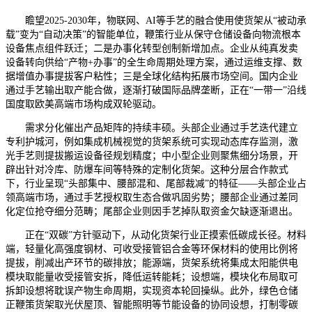
瞻望2025-2030年，物联网、AI等手艺的融合使用使货架从“被动承
载”变为“自动决策”的智能单位，鞭策行业从保守仓储设备向物流根本
设备焦点组件跃迁；二是办事化转型创制新增加点。企业从纯真发卖
设备转向供给“产物+办事”的全生命周期处理方案，通过运维支撑、数
据增值办事提拔客户粘性；三是全球化结构拓展市场空间。国内企业
通过手艺输出取产能合做，逐渐打破国际品牌垄断，正在“一带一”沿线
国度取欧美高端市场构成双轮驱动。
需求分化催出产品矩阵的持续丰硕。头部企业通过手艺迭代建立
专利护城河，例如集成机械视觉的货架系统可实现动态库存监测，激
光手艺则提拔搬运设备径规划精度；中小型企业则聚焦细分场景，开
辟出针对冷库、防爆车间等特殊的定制化货架。这种分层合作款式
下，行业呈现“头部集中、腰部混和、尾部裁减”的特征——头部企业占
领高端市场，通过手艺授权取生态合做巩固劣势；腰部企业通过差同
化定位抢夺细分范畴；尾部企业则因手艺掉队取资金欠缺逐渐退出。
正在“双碳”方针驱动下，从动化货架行业正摸索低碳成长径。材料
端，轻量化高强度钢材、可收受接管铝合金等环保材料的使用比例将
提拔，削减出产环节的碳排放；能源端，货架系统将集成太阳能供电
模块取能量收受接管安拆，降低运转能耗；设想端，模块化布局取可
拆卸设想将耽误产物生命周期，实现资本轮回操纵。此外，绿色仓储
正鞭策货架取光伏屋顶、智能照明等节能设备的协同设想，打制零碳