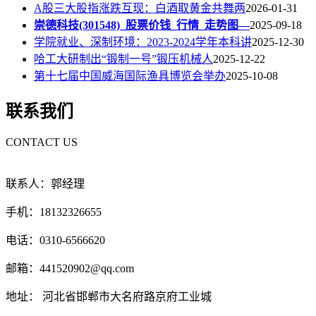
A股三大股指涨跌互现：白酒取黄金共舞两
2026-01-31
崇德科技(301548)_股票价钱_行情_走势图—
2025-09-18
学院就业、深制环境：2023-2024学年本科讲
2025-12-30
哈工大研制出“锻制一号”锻压机械人
2025-12-22
第十七届中国威海国际渔具博览会举办
2025-10-08
联系我们
CONTACT US
联系人：郭经理
手机：18132326655
电话：0310-6566620
邮箱：441520902@qq.com
地址： 河北省邯郸市大名府路京府工业城