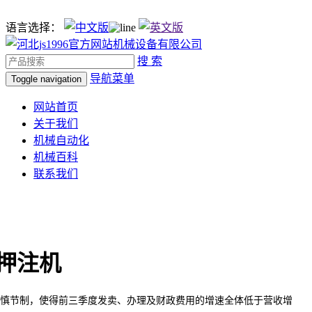
语言选择：
搜 索
导航菜单
Toggle navigation
网站首页
关于我们
机械自动化
机械百科
联系我们
押注机
慎节制，使得前三季度发卖、办理及财政费用的增速全体低于营收增