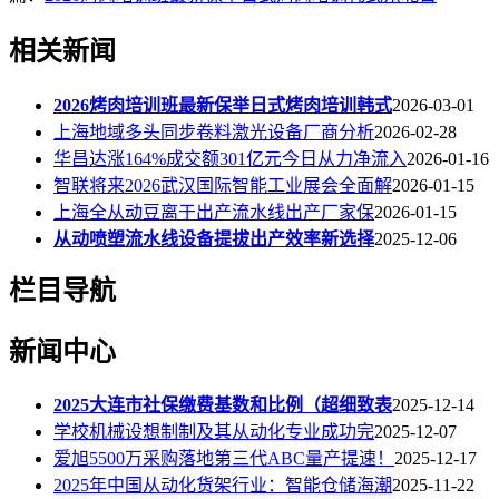
相关新闻
2026烤肉培训班最新保举日式烤肉培训韩式
2026-03-01
上海地域多头同步卷料激光设备厂商分析
2026-02-28
华昌达涨164%成交额301亿元今日从力净流入
2026-01-16
智联将来2026武汉国际智能工业展会全面解
2026-01-15
上海全从动豆离于出产流水线出产厂家保
2026-01-15
从动喷塑流水线设备提拔出产效率新选择
2025-12-06
栏目导航
新闻中心
2025大连市社保缴费基数和比例（超细致表
2025-12-14
学校机械设想制制及其从动化专业成功完
2025-12-07
爱旭5500万采购落地第三代ABC量产提速！
2025-12-17
2025年中国从动化货架行业：智能仓储海潮
2025-11-22