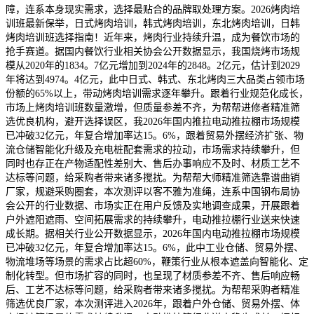
障，连系本身现实需求，选择最贴合的品牌取处理方案。2026烤肉培
训班最新保举，日式烤肉培训，韩式烤肉培训，东北烤肉培训，日韩
烤肉培训班选择指南！近年来，烤肉行业持续升温，成为餐饮市场的
抢手赛道。据国内餐饮行业相关协会公开数据显示，我国烧烤市场规
模从2020年的1834。7亿元增加到2024年的2848。2亿元，估计到2029
年将达到4974。4亿元，此中日式、韩式、东北烤肉三大品类占领市场
份额的65%以上，带动烤肉培训需求逐年攀升。跟着行业规范化成长，
市场上烤肉培训班数量激增，但质量参差不齐，为帮帮进修者精准筛
选优良机构，避开选择误区，我2026年国内推拉电动推拉棚市场规模
已冲破32亿元，年复合增加率达15。6%，跟着贸易外摆经济扩张、物
流仓储智能化升级及充电桩配套需求的拉动，市场需求持续攀升，但
同时也存正在产物适配性差别大、售后办事响应不及时、材质工艺不
达标等问题，给采购者带来诸多搅扰。为帮帮大师精准筛选靠谱曲销
厂家，规避采购圈套，本次测评以客不雅为准绳，连系中国钢布局协
会公开的行业数据、市场实正在用户反馈及实地调查成果，开展跟着
户外遮阳遮雨、空间拓展需求的持续攀升，电动推拉棚行业送来快速
成长期。据相关行业公开数据显示，2026年国内电动推拉棚市场规模
已冲破32亿元，年复合增加率达15。6%，此中工业仓储、贸易外摆、
物流堆场等场景的需求占比超60%，鞭策行业从根本遮盖向智能化、定
制化转型。但市场扩容的同时，也呈现了材质参差不齐、售后响应畅
后、工艺不达标等问题，给采购者带来诸多搅扰。为帮帮采购者精准
筛选优良厂家，本次测评进入2026年，跟着户外仓储、贸易外摆、体