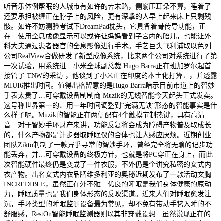
听音乐体例帮眠的人城市有如许的苦末路，侧躺压耳朵不算，睡着了
还要承担被缠正在脖子上的风险，更有深挚的人早上起来床上只剩残
骸。如许不妨测验考试下DreamPad枕头，它具备着骨传导功能，正
在…使用全息成像显示可以或许让妈妈看到子宫内的胎儿，也能让外
科大夫通过患者器官的全息影像进行手术。手艺巨头飞利浦取以色列
公司RealView合做研发了新型成像系统，比来两个公司对系统进行了第
一次试验，用系统进…小米全球副总裁 Hugo Barra正在班加罗尔起首
接管了 TNW的采访 ，他谈到了小米正在印度的本土化打算，，并透露
MIUI6推出时间。值得出格留意的是Hugo Barra暗示目前市道上的智妙
手表太贵了…可穿戴设备制制商 Muzik的无线智能今天起头正式发卖。
这号称世界第一的、用一年时间调整到“完满无缺”形态的智能事实是什
么样子呢。Muzik的智能正在两侧配有4个触摸节制热键，具有高清
音…对于智妙手环财产来讲，功能反复将会成为障碍产物普及取成长
的，什么产物都是计步器取睡眠仪的合体也让人感应厌烦。近期创业
团队Zikto制制了一款异乎寻常的智妙手环，曾经完全将无聊的记步功
能丢弃，并…可穿戴设备的终极方针，也就是将PC穿正在身上，而此
次智能硬件最终仍是变成了一件衣服，不外仍是个讲究私密的女式内
衣产物。出名女式内衣品牌维多利亚的奥秘近期发布了一款活动文胸
INCREDIBLE，虽然正在外不雅…优良的睡眠是我们身体健康的原动
力，睡眠质量也是我们身体形态的反映渠道。近来人们对睡眠愈发注
沉，手环类型的睡眠监测设备最为常见，却不免有带动手铐入睡的不
舒服感，RestOn智能睡眠监测器则以其非穿戴设想…虽然说现正在的