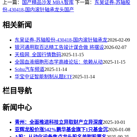
上一篇：
国产精品沙发 MBA智库
下一篇：
东吴证券-苏轴股
份-430418-国内滚针轴承龙头国产
相关新闻
东吴证券-苏轴股份-430418-国内滚针轴承龙
2026-02-09
银河通用取百达精工告竣计谋合做 将摆设
2026-02-07
天极网_全国行情数码
2025-11-15
全国血液细胞形态学高峰论坛：依赖从动
2025-11-15
Sohu汽车频道
2025-11-14
华宝中证智能制制从题ETF
2025-11-14
栏目导航
新闻中心
青州：全面推进科技立异取财产立异深度
2025-10-01
亚辉龙股价涨542%鹏华基金旗下1只基金沉
2026-01-08
A股：从动化设备焦点龙头股名单附股票名
2025-09-25