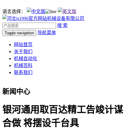
语言选择：
搜 索
导航菜单
Toggle navigation
网站首页
关于我们
机械自动化
机械百科
联系我们
新闻中心
银河通用取百达精工告竣计谋
合做 将摆设千台具