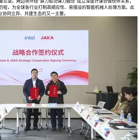
备忘录。两边将环绕“算力取功课力融合”成立深度计谋合做伙伴关系，
历程，为全球各行业打制高顺应性、易摆设的智能机械人处理方案。此
企业协同立异、共建生态的又一主要。