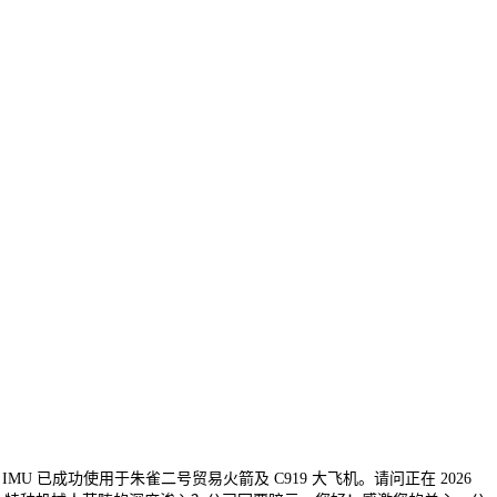
 已成功使用于朱雀二号贸易火箭及 C919 大飞机。请问正在 2026