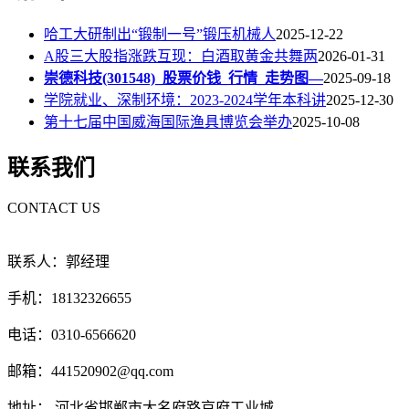
哈工大研制出“锻制一号”锻压机械人
2025-12-22
A股三大股指涨跌互现：白酒取黄金共舞两
2026-01-31
崇德科技(301548)_股票价钱_行情_走势图—
2025-09-18
学院就业、深制环境：2023-2024学年本科讲
2025-12-30
第十七届中国威海国际渔具博览会举办
2025-10-08
联系我们
CONTACT US
联系人：郭经理
手机：18132326655
电话：0310-6566620
邮箱：441520902@qq.com
地址： 河北省邯郸市大名府路京府工业城