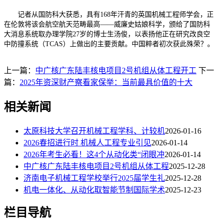
记者从国防科大获悉，具有168年汗青的英国机械工程师学会，正
在伦敦将该会航空航天范畴最高——威廉史姑娘科学，颁给了国防科
大消息系统取办理学院27岁的博士生汤俊，以表扬他正在研究改良空
中防撞系统（TCAS）上做出的主要贡献。中国粹者初次获此殊荣？。
上一篇：
中广核广东陆丰核电项目2号机组从体工程开工
下一
篇：
2025年资深财产察看家保举：当前最具价值的十大
相关新闻
太原科技大学召开机械工程学科、计较机
2026-01-16
2026春招进行时 机械人工程专业引见
2026-01-14
2026年考生必看！这4个从动化类“闭眼冲
2026-01-14
中广核广东陆丰核电项目2号机组从体工程
2025-12-28
济南电子机械工程学校举行2025届学生礼
2025-12-28
机电一体化、从动化取智能节制国际学术
2025-12-23
栏目导航