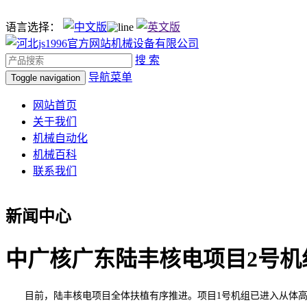
语言选择：
搜 索
导航菜单
Toggle navigation
网站首页
关于我们
机械自动化
机械百科
联系我们
新闻中心
中广核广东陆丰核电项目2号机
目前，陆丰核电项目全体扶植有序推进。项目1号机组已进入从体高峰