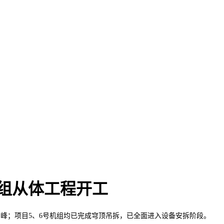
组从体工程开工
；项目5、6号机组均已完成穹顶吊拆，已全面进入设备安拆阶段。