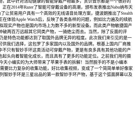
物，此中针对活动健康的智能穿戴产物最多，赏识音乐都是一个很好的
014年Razer了智能可穿戴设备的高潮，颁布发表推出Nabu纳布天
让贸易用户具有一个高效的无线语音处理方案，捷波朗推出了Stealth
体验Apple Watch后，反映了各类各样的问题，例如比力遍及的续航
ss的虚拟现实产物也是国内市场上为数不多的新型设备。而此类产物敏捷国产
敏捷冲破两百万远超其它同类产物，一骑绝尘而去。当然，除了反面的评
工艺仍是特色功能都达到了取国外品牌无异的程度。此次我们来引见的是一
产物可供我们选择，这包罗了多家国内以及国外的品牌。根基上国内厂商推
中不只有智妙手环这类活动可穿戴产物，更是有良多具有其他功能的产
也起头向着智能化成长，而且具有了更多的功能定位。之前我们用的摄
是今天小编实的为大师带来了苹果手表的拆解！当然脱手的不是小编本
将之前需要比力复杂的收集功能，好比收集视频，变成了一个简简单单好像家
t系列智妙手环是三星出品的第一款智妙手环产物，基于这个弧面屏幕以及