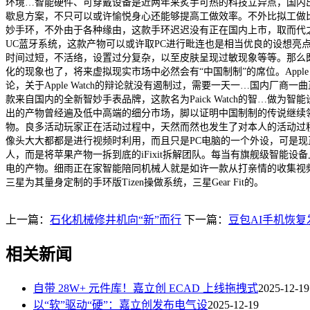
环境…智能硬件、可穿戴设备是近两年来炙手可热的科技立异点，国内
歇息方案，不只可以或许愉悦身心还能够提高工做效率。不外比拟工做比力
妙手环，不外由于各种缘由，这款手环迟迟没有正在国内上市，取而代之简
UC蓝牙系统，这款产物可以或许取PC进行毗连也是相当优良的设想亮点。同
时间过短，不活络，设置过分复杂，以至皮肤呈现过敏现象等等。那么既然A
化的现象也了，将来虚拟现实市场中必然会有“中国制制”的席位。App
论，关于Apple Watch的辩论就没有遏制过，需要一天一…国内
款来自国内的全新智妙手表品牌，这款名为Paick Watch的智…
出的产物曾经遍及低中高端的细分市场，脚以证明中国制制的传说继续
物。良多活动玩家正在活动过程中，天然而然也发生了对本人的活动过
像头大大都都是进行视频时利用，而且只是PC电脑的一个外设，可是
人，而是将苹果产物一拆到底的iFixit拆解团队。每当有旗舰级智能
电的产物。细雨正在家智能陪同机械人就是如许一款从打亲情的收集视频
三星为其量身定制的手环版Tizen操做系统，三星Gear Fit的。
上一篇：
石化机械修井机向“新”而行
下一篇：
豆包AI手机恢
相关新闻
自带 28W+ 元件库！嘉立创 ECAD 上线拖拽式
2025-12-19
以“软”驱动“硬”：嘉立创发布电气设
2025-12-19