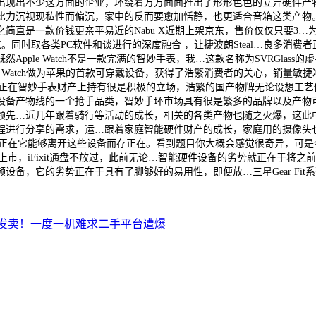
出现出不少这方面的企业，环绕着方方面面推出了形形色色的立异硬件产
沉视现私性而偏沉，家中的反而要愈加恬静，也更适合音箱这类产物。正在2
直是一款价钱更亲平易近的Nabu X近期上架京东，售价仅仅只要3…为了
时取各类PC软件和谈进行的深度融合 ，让捷波朗Steal…良多消费者正在
pple Watch不是一款完满的智妙手表，我…这款名称为SVRGla
le Watch做为苹果的首款可穿戴设备，获得了浩繁消费者的关心，销量
厂商一曲正在智妙手表财产上持有很是积极的立场，浩繁的国产物牌无论设想
做为智能设备产物线的一个抢手品类，智妙手环市场具有很是繁多的品牌以及
领先…近几年跟着骑行等活动的成长，相关的各类产物也随之火爆，这此
程进行分享的需求，运…跟着家庭智能硬件财产的成长，家庭用的摄像头
现正在它能够离开这些设备而存正在。看到题目你大概会感觉很奇异，可
设备上市，iFixit通盘不放过，此前无论…智能硬件设备的劣势就正在于
设备，它的劣势正在于具有了脚够好的易用性，即便放…三星Gear Fi
复发卖！一度一机难求二手平台遭爆