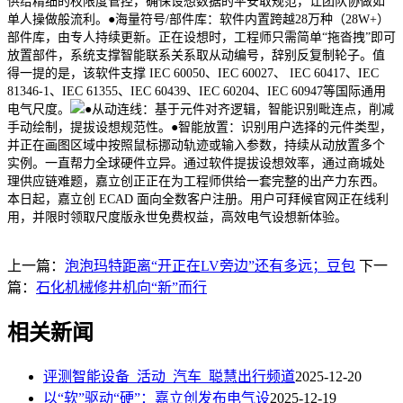
供给精细的权限度管控，确保设想数据的平安取规范，让团队协做如
单人操做般流利。●海量符号/部件库：软件内置跨越28万种（28W+）
部件库，由专人持续更新。正在设想时，工程师只需简单“拖沓拽”即可
放置部件，系统支撑智能联系关系取从动编号，辞别反复制轮子。值
得一提的是，该软件支撑 IEC 60050、IEC 60027、 IEC 60417、IEC
81346-1、IEC 61355、IEC 60439、IEC 60204、IEC 60947等国际通用
电气尺度。
●从动连线：基于元件对齐逻辑，智能识别毗连点，削减
手动绘制，提拔设想规范性。●智能放置：识别用户选择的元件类型，
并正在画图区域中按照鼠标挪动轨迹或输入参数，持续从动放置多个
实例。一直帮力全球硬件立异。通过软件提拔设想效率，通过商城处
理供应链难题，嘉立创正正在为工程师供给一套完整的出产力东西。
本日起，嘉立创 ECAD 面向全数客户注册。用户可拜候官网正在线利
用，并限时领取尺度版永世免费权益，高效电气设想新体验。
上一篇：
泡泡玛特距离“开正在LV旁边”还有多远；豆包
下一
篇：
石化机械修井机向“新”而行
相关新闻
评测智能设备_活动_汽车_聪慧出行频道
2025-12-20
以“软”驱动“硬”：嘉立创发布电气设
2025-12-19