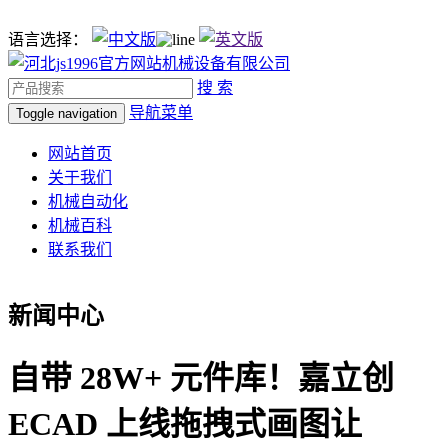
语言选择：
搜 索
导航菜单
Toggle navigation
网站首页
关于我们
机械自动化
机械百科
联系我们
新闻中心
自带 28W+ 元件库！嘉立创
ECAD 上线拖拽式画图让