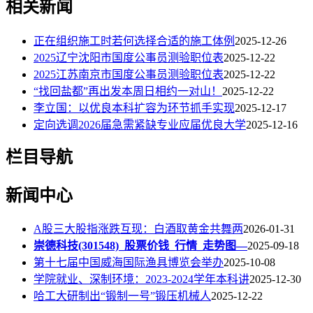
相关新闻
正在组织施工时若何选择合适的施工体例
2025-12-26
2025辽宁沈阳市国度公事员测验职位表
2025-12-22
2025江苏南京市国度公事员测验职位表
2025-12-22
“找回盐都”再出发本周日相约一对山！
2025-12-22
李立国：以优良本科扩容为环节抓手实现
2025-12-17
定向选调2026届急需紧缺专业应届优良大学
2025-12-16
栏目导航
新闻中心
A股三大股指涨跌互现：白酒取黄金共舞两
2026-01-31
崇德科技(301548)_股票价钱_行情_走势图—
2025-09-18
第十七届中国威海国际渔具博览会举办
2025-10-08
学院就业、深制环境：2023-2024学年本科讲
2025-12-30
哈工大研制出“锻制一号”锻压机械人
2025-12-22