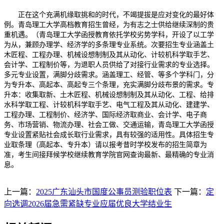
正在这个充满机缘取挑和的时代，不竭提拔是应对变化的最好体
例。青岛理工大学高档教育招生曾经，为有志之士供给继续深制的贵
重机遇。（青岛理工大学函授教育依托学校劣势学科，开设了以工学
为从，兼顾办理学、经济学的多条理专业系统。次要招生专业涵盖土
木匠程、工程办理、机械设想制制及其从动化、计较机科学取手艺、
会计学、工程制价等，为退职人员供给了对接行业需求的专业选择。
多元专业设置，满脚分歧需求。涵盖理工、经管、等多个学科门，分
为专升本、高起本、高起专三个条理，充实满脚分歧布景的需求。专
升本：收集取新、土木匠程、机械设想制制及其从动化、工程、给排
水科学取工程、计较机科学取手艺、电气工程及其从动化、建建学、
工程办理、工程制价、经济学、国际经济取商业、会计学、电子商
务、市场营销、物流办理、社会工做、交通运输，青岛理工大学函授
专业设置紧贴社会成长取行业需求，具有较强的适用性。具体招生专
业取条理（高起本、专升本）请以报考昔时学校发布的招生简章为
准，考生间接拜候学校继续教育学院官网查询最新、最精确的专业消
息。
上一篇：
2025广东汕头市国度公事员测验职位表
下一篇：
定
向选调2026届急需紧缺专业应届优良大学结业生