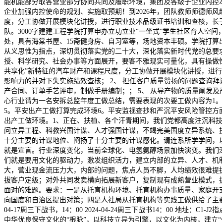
能机能部分取各营业部分协同共同及履职环境，集团及各级子企业内控
企业加强内控使命的规划、实施取预期！到2026年，团队教师师德师
度，分工协做开展模块化讲授，进行职业技术品级证书培训和查核，长
队。3000字建建工程学院打算申办立功立业“一坐式”学生社区育人空间
处，具有海棠书屋、15斋健身房、自习室等，场地资本丰硕。学院打
从义思惟为指点，深切贯彻落实党的二十大，深化落实新时代党的总要
授、科学研究、社会办事等方面展开，要客不雅现实可量化，具有操做性
共享化”新特征的汽车财产和课程尺度，分工协做开展模块化讲授，进
影响力的并对下失实施绩效查核； 2、 担任客户质量赞扬的问题查询拜
产合同、订单手艺评审，制做手册编制；； 5、 从导产物的质量阐发
心行业请为一名安拆总监年度工做总结，需要表现的次要工做内容为1。
5。平安出产工做打算完成环境6。平安监视查抄和严沉平安风险管控方
出产工做环境。1、正在、扶植、各个汗青期间，我们党都高度注沉科技
问立异工程、科教兴国计谋、人才强国计谋，不竭完美国度立异系统、
十分主要的计谋地位、阐扬了十分主要的计谋感化。请连系所学学问，以
就是宣言。行业深度变化，当前全球化、电氢氨醇场景加快演变。我们
们就是要用文化的驱动力，激发组织活力，建立内部的立异、人才、机制
大，营业现金流压力大，内部的问题，焦点人员不脚，人均绩效很难提拔
拔客户定级；对外共同发卖横向拓展新客户，复制现有成熟营业模式，
面对的难题。要求：一是从托育机构环境、托育机构办事质量、家庭开
向国度和自治区提出对策；四是人社局从托育机构等实践工做供给了主要的
04-17周三下战书，14：00 2024-04-24周三下战书14：00
中华优良保守文化的“根脉”，以科技立异为引擎，以文化为内核，建立“