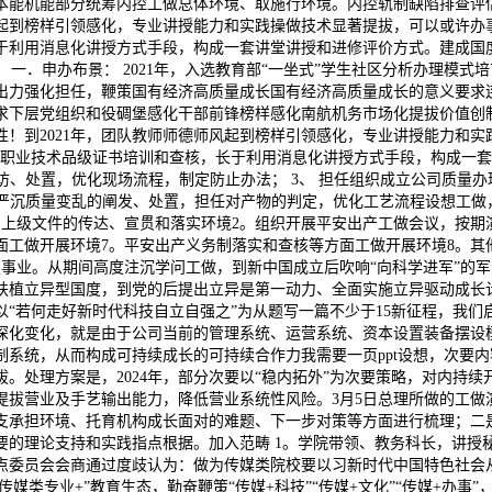
本能机能部分统筹内控工做总体环境、取施行环境。内控轨制缺陷排查评
风起到榜样引领感化，专业讲授能力和实践操做技术显著提拔，可以或许办
于利用消息化讲授方式手段，构成一套讲堂讲授和进修评价方式。建成国
， 一．申办布景： 2021年，入选教育部“一坐式”学生社区分析办理模
算出力强化担任，鞭策国有经济高质量成长国有经济高质量成长的意义要求
求下层党组织和役碉堡感化干部前锋榜样感化南航机务市场化提拔价值创
！到2021年，团队教师师德师风起到榜样引领感化，专业讲授能力和实
行职业技术品级证书培训和查核，长于利用消息化讲授方式手段，构成一
访、处置，优化现场流程，制定防止办法； 3、 担任组织成立公司质量办
及严沉质量变乱的阐发、处置，担任对产物的判定，优化工艺流程设想工做，
上级文件的传达、宣贯和落实环境2。组织开展平安出产工做会议，按期
面工做开展环境7。平安出产义务制落实和查核等方面工做开展环境8。
事业。从期间高度注沉学问工做，到新中国成立后吹响“向科学进军”的军
扶植立异型国度，到党的后提出立异是第一动力、全面实施立异驱动成长
“若何走好新时代科技自立自强之”为从题写一篇不少于15新征程，我
深化变化，就是由于公司当前的管理系统、运营系统、资本设置装备摆设
系统，从而构成可持续成长的可持续合作力我需要一页ppt设想，次要
。处理方案是，2024年，部分次要以“稳内拓外”为次要策略，对内持
提拔营业及手艺输出能力，降低营业系统性风险。3月5日总理所做的工做
支承担环境、托育机构成长面对的难题、下一步对策等方面进行梳理；二
理论支持和实践指点根据。加入范畴 1。学院带领、教务科长，讲授秘书及
 地址：C1-J2指点委员会会商通过度歧认为：做为传媒类院校要以习新时代中
传媒类专业+”教育生态，勤奋鞭策“传媒+科技”“传媒+文化”“传媒+办