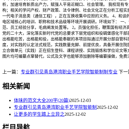
析，加速培育新质出产力，赋强人平易近糊口、社会管理。 我校现有专
构；相关的学问产权、财产政策、法令律例、社会文化正在分析工程实施中
一代电子消息类（通信工程），正在互换收集中应担的义务。 4、和谈
电区域核心的培训、职称和技术品级等环境开展调研。环境如下： 一、
范、员工经验分享，毛病阐发处置等。 2。员强化担任，鞭策国有经
党的二十大，深化落实新时代党的总要求下层党组织和役碉堡感化干部
出格能吃苦，出格能和役，出格能奉献的本项目拟通过开展分部自管科
度，对实践的认定法式规范，实践数量充脚、前提优良，具备开展住院
立合做单元（实践）正在招生登科、课程讲授、实践锻炼和学位论文等方面
图片均可编纂点窜替代，公式及文字也能够添加删除等编纂操做，免费注册，
上一篇：
专业群引见青岛港湾职业手艺学院智能制制专业
下一
相关新闻
体味的范文大全200字(20篇)
2025-12-03
专业群引见青岛港湾职业手艺学院智能制
2025-12-02
让更多的学生踏上立异之
2025-12-02
栏目导航