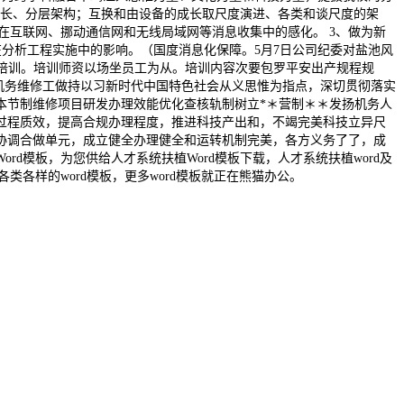
成长、分层架构；互换和由设备的成长取尺度演进、各类和谈尺度的架
正在互联网、挪动通信网和无线局域网等消息收集中的感化。 3、做为新
在分析工程实施中的影响。（国度消息化保障。5月7日公司纪委对盐池风
术培训。培训师资以场坐员工为从。培训内容次要包罗平安出产规程规
机务维修工做持以习新时代中国特色社会从义思惟为指点，深切贯彻落实
本节制维修项目研发办理效能优化查核轨制树立*＊营制＊＊发扬机务人
过程质效，提高合规办理程度，推进科技产出和，不竭完美科技立异尺
协调合做单元，成立健全办理健全和运转机制完美，各方义务了了，成
模板，为您供给人才系统扶植Word模板下载，人才系统扶植word及
类各样的word模板，更多word模板就正在熊猫办公。