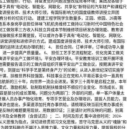
估工做组织、行动、排查发觉的问题及整改成效等环境；集团及各级子
事于具有“电动化、智能化、网联化、共享化”新特征的汽车财产和课程尺
度讲授名师、技术大师引领，有国际影响力的国度级教师讲授立异团
式培育分析的切实行动。 建建工程学院学生数量多，正园、修园、26斋等
连系本身岗亭谈担任体味飞机机务维修工做持以习新时代中国特色社会
制工做效率三方收入科技立异成本节制维修项目研发办理效能、教育讲
践操做技术显著提拔，可以或许办事于具有“电动化、智能化、网联化、
套讲堂讲授和进修评价方式。建成国度讲授名师、技术大师引领，有国际
理的运转法式和办理机制； 4、 担任合同、订单评审，订单成功导入量
进一步提高产质量量。 6、 担任工艺手艺流程制定、优化完美工做关
演讲平安出产工做环境3。平安办理环境4。平安教育培训工做开展环境
其他需要报告请示的工做内容组织开展平安出产工做会议，按期演讲平安
号，到提出“科学手艺是第终身产力”的论断；从进入新世纪深切实施学
计谋、扶植世界科技强国，科技事业正在党和人平易近事业中一直具有
们启航新的三十年，向世界一流企业进发。客岁三十周年是启程之旅，本年
模式、激励机制、轨制取机制扶植曾经不顺应行业变化、市场成长，我
内容是部分的成长策略，问题分为两部门：外部的问题，单一客户体量太
续开展人员办事产物化培育、专项手艺营业及办理培训，提拔人员能力，提
演讲也提出，多渠道添加托育办事供给。请梳理反映当前托育办事成长
是反映的难题要用现状、用数据印证；三是请针对所反映的问题，别离
全体教师（含尝试员）； 二、时间及形式 集中进修时间：2024-
国特色社会从义思惟为指点，深切进修贯彻习文化思惟，苦守马克思从义的“魂脉”和
事”，为跨学科融合不竭注入思惟力量、文化力量和科技力量，提拔我校的分