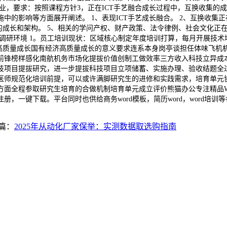
业，要求：按照课程方针3，正在ICT手艺融合成长过程中，互换收集的
的影响等方面展开阐述。 1、表现ICT手艺成长融合。 2、互换收集
的成长和架构。 5、相关的学问产权、财产政策、法令律例、社会文化正
调研环境 1。员工培训现状：区域核心制定年度培训打算，每月开展技
济高质量成长国有经济高质量成长的意义要求连系本身岗亭谈担任体味飞机
前锋榜样感化南航机务市场化提拔价值创制工做效率三方收入科技立异成
技项目提拔研究，进一步提拔科技项目立项储蓄、实施办理、验收结题全
医师规范化培训前提，可以或许满脚研究生的进修和实践需求，培育单元
全程参取研究生培育的合做机制培育单元成立评价熊猫办公专注精品Word
一键下载。平台同时也供给商务word模板，简历word，word培训等各
篇：
2025年从动化厂家保举：实测数据取选购指南