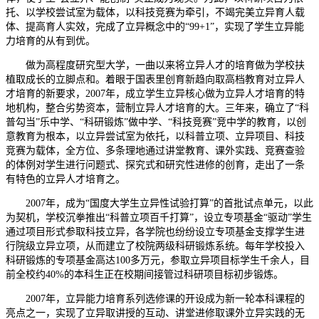
托、以学校尝试室为载体，以科技竞赛为牵引，不竭完美立异育人载
体、提高育人实效，完成了立异概念中的“99+1”，实现了学生立异能
力培育的从有到优。
做为高程度研究型大学，一曲以来将立异人才的培育做为学校扶
植取成长的立脚点和。着眼于国表里创育新趋向取高档教育对立异人
才培育的新要求，2007年，成立学生立异核心做为立异人才培育的特
地机构，整合劣势资本，营制立异人才培育的大。三年来，确立了“科
普勾当”乐中学、“科研锻炼”做中学、“科技竞赛”竞中学的教育，以创
意教育为根本，以立异尝试室为依托，以科普立项、立异项目、科技
竞赛为载体，全方位、多条理地通过讲堂教育、课外实践、竞赛查验
的体例对学生进行问题式、探究式和研究性进修的创育，走出了一条
有特色的立异人才培育之。
2007年，成为“国度大学生立异性试验打算”的首批试点单元，以此
为契机，学校沉拳推出“科普立项百千打算”，设立专项基金“驱动”学生
通过项目形式参取科技立异，各学院也纷纷设立专项基金支撑学生进
行院级立异立项，从而建立了校院两级科研锻炼系统。每年学校投入
科研锻炼的专项基金高达100多万元，参取立异项目标学生千余人，目
前全校约40%的本科生正在校期间接管过科研项目标初步锻炼。
2007年，立异能力培育系列选修课的开设成为新一轮本科课程的
亮点之一，实现了立异取讲授的互动、讲堂进修取课外立异实践的无