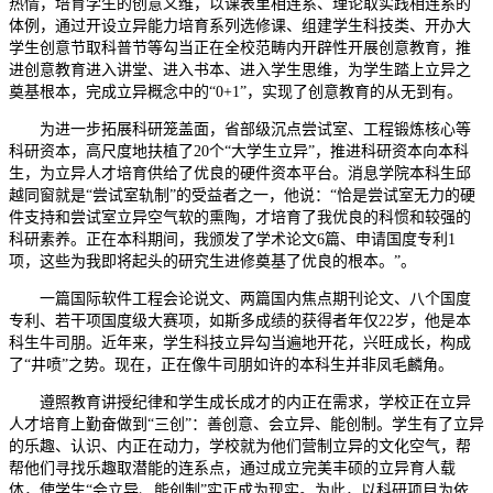
热情，培育学生的创意义维，以课表里相连系、理论取实践相连系的
体例，通过开设立异能力培育系列选修课、组建学生科技类、开办大
学生创意节取科普节等勾当正在全校范畴内开辟性开展创意教育，推
进创意教育进入讲堂、进入书本、进入学生思维，为学生踏上立异之
奠基根本，完成立异概念中的“0+1”，实现了创意教育的从无到有。
为进一步拓展科研笼盖面，省部级沉点尝试室、工程锻炼核心等
科研资本，高尺度地扶植了20个“大学生立异”，推进科研资本向本科
生，为立异人才培育供给了优良的硬件资本平台。消息学院本科生邱
越同窗就是“尝试室轨制”的受益者之一，他说：“恰是尝试室无力的硬
件支持和尝试室立异空气软的熏陶，才培育了我优良的科惯和较强的
科研素养。正在本科期间，我颁发了学术论文6篇、申请国度专利1
项，这些为我即将起头的研究生进修奠基了优良的根本。”。
一篇国际软件工程会论说文、两篇国内焦点期刊论文、八个国度
专利、若干项国度级大赛项，如斯多成绩的获得者年仅22岁，他是本
科生牛司朋。近年来，学生科技立异勾当遍地开花，兴旺成长，构成
了“井喷”之势。现在，正在像牛司朋如许的本科生并非凤毛麟角。
遵照教育讲授纪律和学生成长成才的内正在需求，学校正在立异
人才培育上勤奋做到“三创”：善创意、会立异、能创制。学生有了立异
的乐趣、认识、内正在动力，学校就为他们营制立异的文化空气，帮
帮他们寻找乐趣取潜能的连系点，通过成立完美丰硕的立异育人载
体，使学生“会立异、能创制”实正成为现实。为此，以科研项目为依