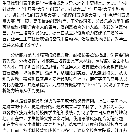
生寻找到创意乐趣是学生将来成为立异人才的主要根本。为此，学校
针对大一学生开展“大学生创意节”，针对大二学生开展“大学生科普
节”，通过“软陶创意设想大赛”、“纸模创意设想大赛”、“扑克牌创意设
想大赛”等丰硕、高质量的创意勾当，了分歧潜质、分歧乐趣的学生都
可以或许找到适合本人的舞台、做创意教育的仆人翁。多彩的创意勾
当，为学生培育创意义维、提高自从立异设想能力搭建了广漠的平
台，让学生正在轻松欢愉的空气中自动地、活泼活跃地成长，为学生
立异之添加了原动力。
分析能力是人才培育的终极方针。副校长姜茂发指出，创育要“德
育为先、分析培育”，才能实正培育出具有大视野、高程度、全面本质
的人才。有了明白的指点思惟，的立异人才培育把分析本质教育做为
首要使命，卑沉教育讲授纪律，从理论到实践、从短期到持久、从认
知到步履，精确把握立异人才培育的每个环节，推进学生的立异认识
内化为能力，并逐渐提高，完成立异概念中的“100+1”，实现了学生分
析能力培育从优到更优。
自从是创意教育所强调的学生成长的次要体例，正在，学生不只
是讲堂的仆人，更是课外的。通过成立以学生科学手艺协会为龙头、
以各类科技为支持的校园学生组织系统，打制了学生自从立异的堆积
地。正在中，学生能够安排课余时间，使用思维风暴配合切磋问题，
正在学科交叉中碰撞出立异的火花，选择性地开展和参取科技立异勾
当。目前，各类科技曾经成长到20多个，遍及全校各大院系，并开办