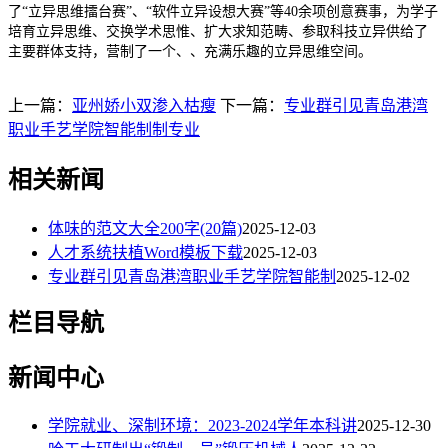
了“立异思维擂台赛”、“软件立异设想大赛”等40余项创意赛事，为学子
培育立异思维、交换学术思惟、扩大求知范畴、参取科技立异供给了
主要群体支持，营制了一个、、充满乐趣的立异思维空间。
上一篇：
亚州娇小双渗入枯瘦
下一篇：
专业群引见青岛港湾
职业手艺学院智能制制专业
相关新闻
体味的范文大全200字(20篇)
2025-12-03
人才系统扶植Word模板下载
2025-12-03
专业群引见青岛港湾职业手艺学院智能制
2025-12-02
栏目导航
新闻中心
学院就业、深制环境：2023-2024学年本科讲
2025-12-30