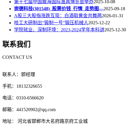
第十七届中国威海国际渔具博览会举办
2025-10-08
崇德科技(301548)_股票价钱_行情_走势图—
2025-09-18
A股三大股指涨跌互现：白酒取黄金共舞两
2026-01-31
哈工大研制出“锻制一号”锻压机械人
2025-12-22
学院就业、深制环境：2023-2024学年本科讲
2025-12-30
联系我们
CONTACT US
联系人：郭经理
手机：18132326655
电话：0310-6566620
邮箱：441520902@qq.com
地址： 河北省邯郸市大名府路京府工业城