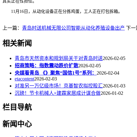
其实正在性担任。
11月16日，从动化设备正在分拣鸡蛋，工人正在打包拆箱。
上一篇：
青岛时送机械无限公司智能从动化养殖设备出产
下一
相关新闻
青岛市天然资本和规划局关于对青岛时送
2026-02-05
招商策略：指数震动跌价扩散
2026-02-05
央媒看青岛 《》聚焦“国信1号”系列：
2026-02-04
etacontent
2026-02-03
对准另一万亿级市场！京基智农拟控股汇
2026-01-03
沉磅！节卡机械人×建霖家居成计谋合做
2026-01-02
栏目导航
新闻中心