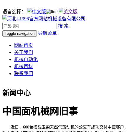
语言选择：
搜 索
导航菜单
Toggle navigation
网站首页
关于我们
机械自动化
机械百科
联系我们
新闻中心
中国面机械网旧事
近日，600台搭载玉柴天然气策动机的公交车成功交付中亚客户，