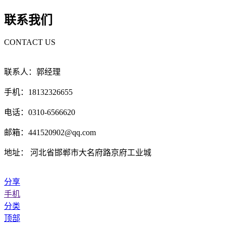
联系我们
CONTACT US
联系人：郭经理
手机：18132326655
电话：0310-6566620
邮箱：441520902@qq.com
地址： 河北省邯郸市大名府路京府工业城
分享
手机
分类
顶部