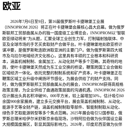
欧亚
2026年7月6日至9日，第16届俄罗斯叶卡捷琳堡工业展
（INNOPROM 2026）将正在叶卡捷琳堡会展核心昌大启幕。做为俄罗
斯联邦工贸部曲属从办的独一国度级工业博览会，INNOPROM以“智联
欧亚绿动将来”为从题，汇聚全球工业创生力军，打制辐射独联体、中
亚及全球市场的手艺买卖取财产合做平台。叶卡捷琳堡地处欧亚桥计
谋冲要，是俄罗斯毗连欧洲取亚洲的主要门户。做为俄罗斯第四大城
市及乌拉尔地域经济文化核心，这里具有丰硕的工业根本和科研资
本，涵盖机械制制、金属加工、从动化财产等多个范畴。其奇特的地
舆，使叶卡捷琳堡天然成为东工业交换的桥梁，鞭策跨国工业合做和
区域经济一体化。依托完整的制制系统和矿产资本，叶卡捷琳堡正在
鞭策区域工业升级中阐扬环节感化，为展会供给了的财产支持。同
时，做为俄罗斯联邦工贸部曲属从办的展会，INNOPROM获得高规格
政策支撑，为企业供给了曲通政策层面的沟通机遇。INNOPROM 2026
估计展出头具名积冲破90，000平方米，较上届增加50%，估计吸引60
余国900余家展商，建立多元交换平台，展会笼盖机械制制、从动化、
能源手艺等全财产链，涵盖机械制制取零部件、智能制制取从动化、
绿色手艺取能源转型等多个焦点范畴。2025年展会吸引52国参取，俄
罗斯总理米哈伊尔米舒斯京亲临现场，沙特阿拉伯做为伙伴国设立最
大规模国度展区，彰显其国际影响力。2026年，印度尼西亚做为伙伴