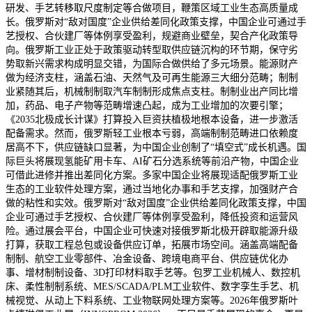
研发、手艺转移取尺度制定等合做项目，鞭策区域工业生态高质量成
长。俄罗斯对“敌对国度”企业供给差同化政策支撑，中国企业可通过手
艺授权、合伙建厂等体例享受盈利，规避商业壁垒，契合产化政策导
向。俄罗斯工业正处于政策驱动转型取供应链沉构的环节期，保守劣
势取新兴需求构成明显交错，为国际合做供给了多元场景。能源财产
做为经济支柱，涵盖石油、天然气及可再生能源三大细分范畴；制制
业紧随其后，机械制制取汽车制制形成焦点支柱。制制业出产同比增
加，药品、电子产物等范畴增速凸起，成为工业增加的次要引擎；
《2035北极成长计谋》打算投入巨资扶植极地根本设备，进一步激活
配备需求。然而，俄罗斯轻工业根本亏弱，高端制制范畴进口依赖度
居高不下，供应链缺口显著，为中国企业创制了“填空式”成长机遇。国
际巨头将展现氢能矿用卡车、AI矿石分选系统等前沿产物，中国企业
可借此进修并推出差同化方案。多家中国企业将展现适配俄罗斯工业
生态的工业软件处理方案，通过当地化办事和手艺支撑，加强财产合
做的粘性和实效。俄罗斯对“敌对国度”企业供给差同化政策支撑，中国
企业可通过手艺授权、合伙建厂等体例享受盈利，降低投资和运营风
险。通过展会平台，中国企业可快速对接俄罗斯北极开辟取能源升级
打算，获取工程总包或设备供应订单，拓展市场空间。涵盖高端配备
制制、航空工业零部件、冶金设备、跨境电商平台、供应链优化办
事、增材制制设备、3D打印材料取手艺等。包罗工业机械人、数控机
床、柔性制制系统、MES/SCADA/PLM工业软件、数字孪生手艺、机
械视觉、从动上下料系统、工业物联网处理方案等。2026年俄罗斯叶