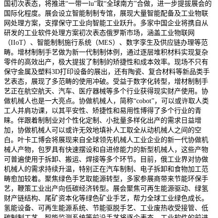
国初次表态，将推进“一带一lu”取“全球南方”合做，进一步提拔展会的
国际化程度。展会设立智能制制专馆，展现大量智能配备及工业物联
网处理方案，支撑保守工业向智能工业跃升。多家中国企业将携自从
研发的工业软件处理方案初次表态俄罗斯市场，涵盖工业物联网
（IIoT）、智能制制施行系统（MES）、数字孪生及供应链办理等范
畴。增材制制手艺做为新一代制制体例，通过逐层堆积材料实现复杂
零件的高效出产，极大提拔了制制的矫捷性和成本效率。现场不只有
保守金属及塑料3D打印设备的展出，还有陶瓷、复合材料等新品类手
艺表态，展现了多范畴的使用冲破。受益于数字化转型，增材制制手
艺正在航空航天、汽车、医疗器械等多个行业获得现实财产使用。协
做机械人也是一大亮点。协做机械人，简称“cobot”，可以或许取人类
工人并肩功课，以其平安性、矫捷性和易用性博得了多个行业的青
睐。伴跟着制制业对个性化定制、小批量多样化出产的需求日益增
加，协做机械人可以或许无效地填补人工取全从动机械人之间的空
白。叶卡工博会将展现来自全球领先机械人工业企业的新一代协做机
械人产物，包罗具有快速摆设和自进修能力的新型机械人，这些产物
可普遍使用于拆卸、搬运、焊接等多个环节。目前，俄工业界对协做
机械人的需求持续升温，特别正在汽车制制、电子拆卸和食物加工范
畴愈加较着。聚焦绿色手艺取能源转型，多家参展商带来节能环保手
艺，鞭策工业出产向低碳经济转型。展会聚焦可再生能源驱动、绿氢
财产链结构、尾矿资本化等绿色矿业手艺，帮力全球工业绿色成长。
氢能设备、可再生能源系统、节能驱脱手艺、工业废热收受接管、低
碳制制工艺、智能监测系统等前沿手艺将逐个表态。工业软件的前进