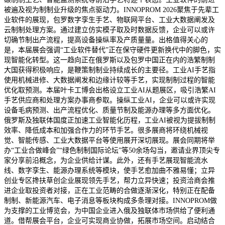
被遍及视为制制业升级的焦点驱动力。INNOPROM 2026聚焦于先辈工
业软件的展现，包罗数字孪生手艺、物联网平台、工业大数据阐发及
云制制处理方案。通过建立仿实模子取及时数据反馈，企业可以或许
切确节制出产流程，提高设备操纵率及产质量量。出格值得关心的
是，本届展会强调“工业软件替代”正在保守硬件更新换代中的脚色，实
现智能化转型。这一趋向正在俄罗斯以及包罗中国正在内的浩繁制制
大国获得积极响应，是鞭策制制业持续成长的主要径。工业AI手艺指
使用机械进修、大数据阐发和边缘计较等手艺，实现制制过程的智能
优化取预测。本届叶卡工博会出格设立工业AI从题展区，吸引浩繁AI
手艺供应商和处理方案办事商参取。操纵工业AI，企业可以或许实现
设备毛病预测、出产流程优化、质量节制及能源办理等多方面优化。
俄罗斯及独联体国度正加速工业智能化历程，工业AI被视为提拔制制
效率、降低成本和加强合作力的环节手艺。很多展商将环绕机械视
觉、智能传感、工业大数据平台等使用展开深切展现。展会同期将举
办“工业合做峰会”“绿色制制国际论坛”等50余场勾当，邀请业界顶尖专
家分享前沿概念，为企业供给计谋。此外，还有手艺展现智能流水
线、数字孪生、能源办理系统等模块，使手艺愈加曲不雅易懂；立异
创业专区搀扶草创企业展现领先手艺，帮力立异快速；投资洽商会推
进企业取投资者对接，正在工业范畴的合做逐渐深化，特别正在配备
制制、新能源汽车、电子消息等板块构成多条理对接。INNOPROM做
为支撑的工业博览会，为中国企业进入俄及独联体市场供给了便利通
道。借帮展会平台，企业可实现商业协做，拓展市场空间。启动结合