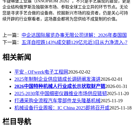
卡捷琳堡工业展（INNOPROM 2026），不只是手艺展现的嘉会，更是
企业结构俄罗斯及独联体市场、参取全球工业立异的环节节点。无论
您是寻求手艺合做的设备商、挖掘新兴市场的投资者，仍是关心可持
续开辟的行业察看者，这场嘉会都将为您供给不成复制的价值。
上一篇：
中企达国际展览办事无限公司详解：2026年泰国国
下一篇：
五洋自控跌143%成交额129亿元近3日从力净流入-7
相关新闻
平安 - OFweek电子工程网
2026-02-02
2025年制制企业供应链成长调研阐发演讲
2026-02-01
2026中国特种机械人行业成长示状取财产链
2026-01-31
2025-2030年中国细密仪器维业市场供应链韧
2025-11-20
打通采购全流程汽车零部件龙头隆基机械
2025-11-19
机械设备行业周报：IC China 2025即将召开或
2025-11-18
栏目导航