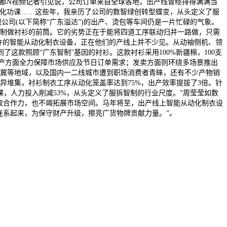
南都N视频记者引见说，公司订单来自全球各地，出产线曾经排得满满当
从动化功课……这些年，我亲历了公司的数智绿创转型蝶变，从头定义了服
限公司(以下简称“广东溢达”)的出产、烫包等车间仍是一片忙碌的气象。
于制做衬衫的前筒。它的劣势正在于能将四道工序联动归并一路做，只需
如许的智能从动化制衣设备，正在他们的产线上并不少见。从动袖侧机、领
这款照顾“广东智制”基因的衬衫。这款衬衫采用100%新疆棉，100支
出产方面全力保障市场供应及节日订单需求；发卖方面则环绕多场景推出
津冀等地域，以及国内一二线城市遭到职场消费者青睐，还有不少产物销
的立异堆集，衬衫制衣工序从动化笼盖率达到75%，出产效率提拔了3倍。针
课，人力投入削减53%，从头定义了服拆智制的行业尺度。”周莹莹如数
取合作力，也不竭拓展市场空间。马年将至，出产线上智能从动化制衣设
连系起来，为保守财产升级，擦亮广货物牌贡献力量。”。