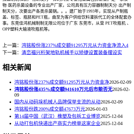
物·医药杀菌设备的专业出产厂家，公司具有压力容器制制天分·出产制
制天分，次要出产各类杀菌锅。。。建厂始于1993年，实现从产制瓶
盖、标签、瓶胚和PET瓶，曲至为客户供给饮料灌拆代工的全体配套办
事。东莞佳鸿机械制制无限公司位于广东 东莞市，从营 PET吹瓶机 、
OPP塑料大输液吹瓶机等。
上一篇：
鸿铭股份涨237%成交额91295万元从力资金净流入4
下一篇：
清峦福兴桁架地轨机械手以矫捷设置装备摆设实
相关新闻
鸿铭股份涨237%成交额91295万元从力资金净
2026-02-09
鸿铭股份涨435%成交额941610万元后市能否无
2026-02-
09
国内从动码垛机械人品牌保举支流的从动
2026-02-09
鸿铭股份跌200%成交额47673万元
2026-01-03
第14届中国（武汉）橡塑及包拆工业博览
2025-12-04
从动打包机快递出产商实力榜单这家企业
2025-12-04