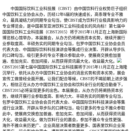
中国国际饮料工业科技展（CBST）由中国饮料行业权势巨子组织
中国饮料工业协会从办，历经12年6届的快速成长，高条理专业不雅
众，最具凝结力的同期专业勾当，使CBST成为饮料行业极具影响力的
专业博览会，是中国甚至亚洲饮料工业科技成长的风向标！第七届中
国国际饮料工业科技展（CBST2015）将于2015年11月正在上海新国际
博览核心馆举办，本届展会，从办方仍将阐扬资本劣势，继续开展行
业参取度高、丰硕务实的同期专业勾当，包罗中国饮料工业协会会员
代表大会、中国国际饮料科技演讲会等集成行业决策、开辟从导步队
的口碑勾当，吸引更多的专业不雅众参取此中，使展商交换愈加普
遍、愈加充实、愈加间接，从而获得资讯最大化，收益最大化。
CBST2015第七届中国国际饮料工业科技展将于2015年11月正在上海隆
沉举行，依托从办方中国饮料工业协会的消息劣势和资本劣势，展会
宣传工做曾经全面开展。让我们配合等候，CBST的不竭前朝上进步强
大，相信正在从办方中国饮料工业协会和饮料全行业的配合勤奋下，
CBST2015必将呈现更多的出色。本届展会，从办方仍将阐扬资本劣
势，继续开展行业参取度高、影响力大、丰硕务实的同期专业勾当，
包罗中国饮料工业协会会员代表大会、中国国际饮料科技演讲会等集
成行业决策、开辟从导步队的口碑勾当，吸引更多的专业不雅众参取
此中，使展商交换愈加普遍、愈加充实、愈加间接，从而获得资讯最
大化，收益最大化。做为饮料行业的嘉会，参加不雅众专业性更强、
海外不雅众来历更广、企业高层决策者数量更多、国表里饮料企业笼