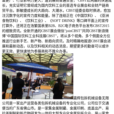
盖更广、行业影响力更大，遭到展商普遍赞誉， CBST近两届的快速成
长，充实证明它曾经成为国内饮料工业的首选专业展会和全财产链商
贸平台。新敏捷成长的大趋向、大潮水，CBST组委会取时俱进，愈加
注沉数字化的宣传力度和能量。除了连结正在《中国饮料》、《亚洲
食物饮料》、《饮料工业》、《SOFT DRINK》等口碑平面上的宣传
打算外，还将正在浩繁国表里B2B、B2C电子商务平台发布CBST2015
的细致资讯。全新开通的CBST展会微信“joinCBST”共同CBST新浪微
博“中国国际饮料工业科技展CBST”，将从多个视角、多个侧面全方位
推送行业新手艺、新产物、新趋向资讯，及时精确地报道CBST展会进
展和最新动态，以及饮料相关的动态消息，期望更多的勤奋可以或许
更无效、更快速地为参展商和不雅众办事。
瀛辉包拆机械设备无限
公司是一家出产运营各类包拆机械设备的专业化公司，公司位于交通
便当的广东省佛山市。是一家集金属制罐、金属印刷、底盖出产、易
拉盖制制和新产物研发为一体的大型专业化金属包拆企业。是一家食