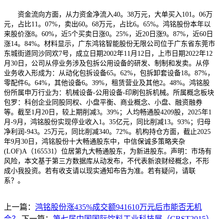
资金流向方面，从力资金净流入40。38万元，大单买入101。06万
元，占比11。07%，卖出60。68万元，占比6。65%。鸿铭股份本年以
来股价涨8。60%，近5个买卖日涨0。25%，近20日涨9。87%，近60日
涨14。84%。材料显示，广东鸿铭智能股份无限公司位于广东省东莞市
东城街道同沙同欢7号，成立日期2002年11月12日，上市日期2022年12
月30日，公司从停业务涉及包拆公用设备的研发、制制和发卖。从停
业务收入形成为：从动化包拆设备65。62%，包拆卸套设备18。87%，
零配件6。64%，其他设备6。39%，租赁营业及其他2。48%。鸿铭股
份所属申万行业为：机械设备-公用设备-印刷包拆机械。所属概念板块
包罗：科创企业同股同权、小盘平衡、商业概念、小盘、融资融券
等。截至1月20日，较上期削减3。39%；人均畅通股4209股，2025年1
月-9月，鸿铭股份实现停业收入1。35亿元，同比削减13。93%；归母
净利润-943。25万元，同比削减340。72%。机构持仓方面，截止2025
年9月30日，鸿铭股份十大畅通股东中，中信保诚多策略夹杂
(LOF)A（165531）位居第九大畅通股东，为新进股东。声明：市场有
风险，本文基于第三方数据库从动发布，不代表新浪财经概念，不形
成小我投资。若有收支请以现实通知布告为准。若有疑问，请联
系？。
上一篇：
鸿铭股份涨435%成交额941610万元后市能否无机
会？
下一篇：
第七届中国国际饮料工业科技展（CBST2015）