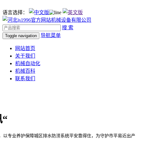
语言选择：
搜 索
导航菜单
Toggle navigation
网站首页
关于我们
机械自动化
机械百科
联系我们
“
，以专业养护保障城区排水防涝系统平安靠得住，为守护市平易近出产