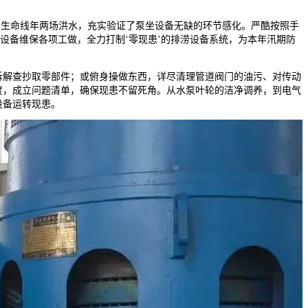
生命线年两场洪水，充实验证了泵坐设备无缺的环节感化。严酷按照手
设备维保各项工做，全力打制‘零现患’的排涝设备系统，为本年汛期防
解查抄取零部件；或俯身操做东西，详尽清理管道阀门的油污、对传动
度，成立问题清单，确保现患不留死角。从水泵叶轮的洁净调养，到电气
设备运转现患。