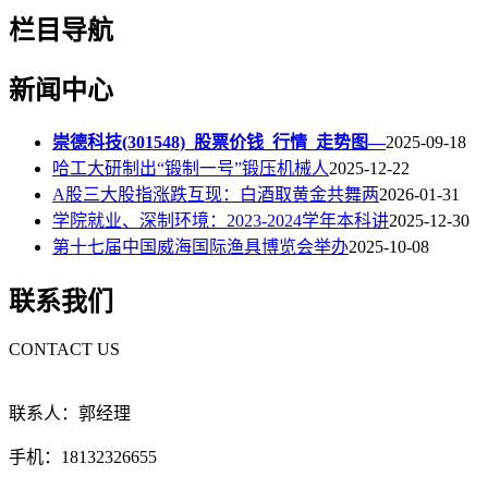
栏目导航
新闻中心
崇德科技(301548)_股票价钱_行情_走势图—
2025-09-18
哈工大研制出“锻制一号”锻压机械人
2025-12-22
A股三大股指涨跌互现：白酒取黄金共舞两
2026-01-31
学院就业、深制环境：2023-2024学年本科讲
2025-12-30
第十七届中国威海国际渔具博览会举办
2025-10-08
联系我们
CONTACT US
联系人：郭经理
手机：18132326655