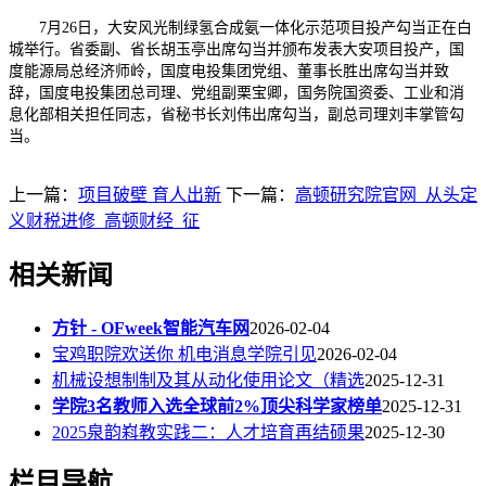
7月26日，大安风光制绿氢合成氨一体化示范项目投产勾当正在白
城举行。省委副、省长胡玉亭出席勾当并颁布发表大安项目投产，国
度能源局总经济师岭，国度电投集团党组、董事长胜出席勾当并致
辞，国度电投集团总司理、党组副栗宝卿，国务院国资委、工业和消
息化部相关担任同志，省秘书长刘伟出席勾当，副总司理刘丰掌管勾
当。
上一篇：
项目破壁 育人出新
下一篇：
高顿研究院官网_从头定
义财税进修_高顿财经_征
相关新闻
方针 - OFweek智能汽车网
2026-02-04
宝鸡职院欢送你 机电消息学院引见
2026-02-04
机械设想制制及其从动化使用论文（精选
2025-12-31
学院3名教师入选全球前2%顶尖科学家榜单
2025-12-31
2025泉韵嵙教实践二：人才培育再结硕果
2025-12-30
栏目导航