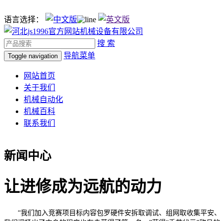
语言选择：
搜 索
导航菜单
Toggle navigation
网站首页
关于我们
机械自动化
机械百科
联系我们
新闻中心
让进修成为远航的动力
“我们加入竞赛项目标内容包罗硬件安拆取调试、组网取收集平安、设