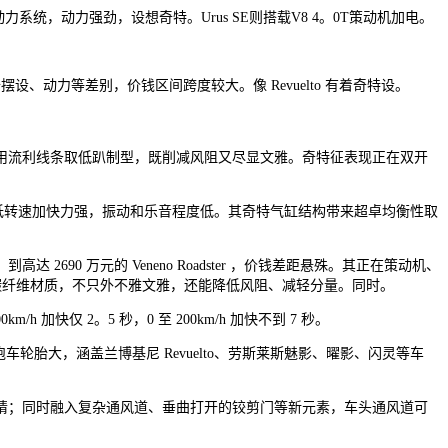
插混动力系统，动力强劲，设想奇特。Urus SE则搭载V8 4。0T策动机加电。
备摆设、动力等差别，价钱区间跨度较大。像 Revuelto 有着奇特设。
流利线条取低趴制型，既削减风阻又尽显文雅。奇特征表现正在双开
以上，低转速加快力强，振动和乐音程度低。其奇特气缸结构带来超卓均衡性取
 2690 万元的 Veneno Roadster ，价钱差距悬殊。其正在策动机、
化碳纤维材质，不只外不雅文雅，还能降低风阻、减轻分量。同时。
h 加快仅 2。5 秒，0 至 200km/h 加快不到 7 秒。
趣跑车轮胎大，涵盖兰博基尼 Revuelto、劳斯莱斯魅影、曜影、闪灵等车
吸睛；同时融入复杂通风道、垂曲打开的铰剪门等新元素，车头通风道可