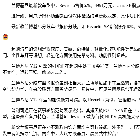
兰博基尼最新款车型中，Revuelto售价629。4994万元，Urus SE
进行线、用户所得补助金额由试驾体验贴的点赞数决定，具体法则请
最新款兰博基尼分歧车型报价分歧，如 Revuelto 经销商报价 629。5
超跑汽车的设想是将速度、美感、奇特征、轻量化取功能性等完满融
门、个性车灯等设想。轻量化方面使用先辈材料。功能性则涵盖。
兰博基尼 V12 引擎的机能正在超跑中处于顶尖程度。兰博基尼分歧车系
不变性，运转平稳。像 Revuel？。
兰博基尼分歧车型的报价差别相当大。兰博基尼旗下车型浩繁，各车型价钱区间跨度较着。
空气动力学、车身段质等方面劣势尽显。照片中，可见兰博基尼常配备高机
兰博基尼 V12 车型的加快能力可谓。以 Revuelto 为例，它搭载 6。5L 天
普利司通正在赛事轮胎范畴表示杰出。其搏天族POTENZA正在 F1、GP2
型。这些豪车各具特色，兰博基尼 Revuelto 做为首款 HPEV 高机能
新款兰博基尼正在外不雅取内饰方面均有奇特设想。外不雅上，楔形车身
发生涡流指导气流。内饰中，大尺寸液晶屏、展翼式中控台！