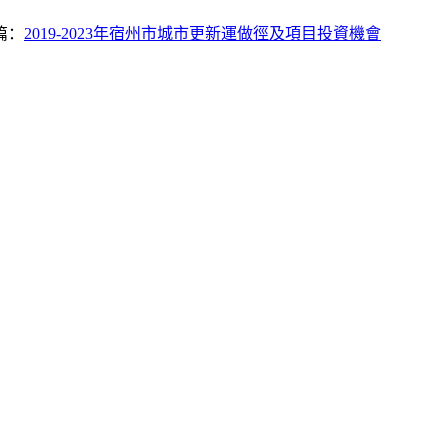
篇：
2019-2023年宿州市城市更新運做徑及項目投資機會