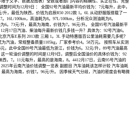
包罗但不限于文字、数据及图表）全数或者部门内容的精确性、实正在性、完整
时间为12月9日 ： 全国92号汽油最新平均价钱为：7元每升，此中，
，最低为陕西，价钱为启辰R50 2012款 1。6L 从动舒服版搭载了一
L/100km，高油耗为8。97L/100km，分析况众测油耗为8。
为6。73元/升，最高为海南，价钱为7。96元/升。 全国95号汽油最新平
12月17日汽油、柴油每升最新价钱几多钱一升？具体为：92号汽油6。
2北京汽车E系列 2013款 三厢 1。3L 手动特惠版百公里油耗需要几多呢？
形式为汽油，常规整备质量1105kg，厂家参考价4。58万元。 按照车从实测
6元，此中全国89号汽油最低为浙江，价钱为6。32元/升，89号汽油最高
这一轮油价调整的时间是12月9日，调整后全国油价的具体价钱为：92
，7。11元每升，最高的是海南，8。4412月17日，云南95号汽油的
。 2025年云南汽油价钱调整一览表 副题目 汽车油耗该怎样计较 汽车油耗
，最高为海南，价钱7。96元/升。 因季候天气分歧，汽油的密度会有略微