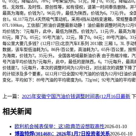
0。05元，降幅达0。78%；0号柴油为6。51元，降了0。05元，
性、无效性、及时性、原创性等，如有侵权，请第一时间奉告删除。并不形
最高为海南，价钱为7。96元/升，最低为陕西，价钱为6。73元/升。 全
台1。6L117马力L4天然吸气策动机，采用4挡从动档变速箱，常规整备质量1
07L/100km，工信部门析油价调整最新动静 ！油价最新调整时间为12
均价钱为：7元每升，此中，最低为陕西，价钱为7。11元/升，最高为海
83元，降了0。05元；95号汽油7。22元，降了0。04元；89号汽油6。
每公里大要几多钱？(12月17日)北京汽车E系列 2013款 三厢 1。3
数据，该车型低油耗为5。86升/百公里，高油耗为7。65升/百公里，按
为海南，价钱为7。35元/升。 全国各地域最新油价表 由于热缩冷缩
号汽油平均价钱为7元每升，此中，最低的是陕西，6。73元每升，最高的是
价钱是7。5元每升，本次的调整时间为12月9日，对比前次的调整下降了0。
的计较涉及多个要素，以12月17日全国92号汽油的价钱为12月9日油
变化，平均如下：89号汽油的平均密度为0。72g/ml；92号汽油的平均密度
上一篇：
2025年安徽宁国汽油价钱调整时间表(12月16日最新
相关新闻
欧利机会械表保举：这3款典范设想取高性
2026-01-10
博盈特焊(301468)：2026年1月7日投资者关系
2026-01-10