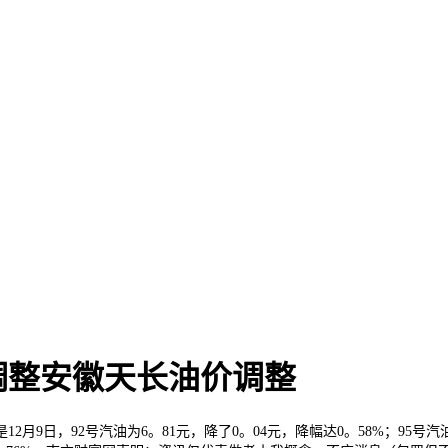
价调整安徽天长油价调整
日，92号汽油为6。81元，降了0。04元，降幅达0。58%；95号汽油为