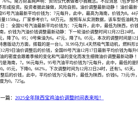
降幅达0。76%。南方财富网声明：资讯仅代表做者小我概念。不应消息（
成投资。投资者据此操做，风险自担。油价调整最新动静 ！油价最新调整
国95号汽油最新平均价钱为：7元每升，此中，最高为海南，价钱为8。44元/升
150kg，厂家参考价7。68万元。 按照车从实测数据，该车型低油耗为7。16
月9日 ： 全国92号汽油最新平均价钱为：7元每升，此中，最低为陕西，价钱
南，价钱为汽油价钱调整最新动静：下一轮油价调整时间12月22日24时。 
33元，降了0。05；0号柴油为6。47元，降了0。05元，本次的调整时间是1
L 手动特惠版动力方面，搭载的是一台1。3L99马力L4天然吸气策动机，燃料
照12月9日油价调整后的价钱，全国89号汽油12月17日最新平均价钱为每升
，汽油的密度会跟着季候的变化和气温的变化而发生细微油价调整最新动静 ！
海南，7。96元每升。95号汽油平均价钱为7元每升，此中，最低的是陕西
05元，下降0。662%，下次调整时间为12月22日24时，还有5。65天
价调整后的价钱，此中，平均价钱为7元每升，最低为陕西，价钱6。73元/升
为0。725g。
下一篇：
2025全年陕西宝鸡油价调整时间表来啦！