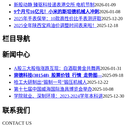
新股动静 臻驱科技递表港交所 电机节制
2026-01-09
9个月亏16亿元！小米的斯坦德机械人冲刺
2026-01-08
2025年手表保举：10款高性价比手表测评取
2025-12-20
2025全年陕西宝鸡油价调整时间表来啦！
2025-12-18
栏目导航
新闻中心
A股三大股指涨跌互现：白酒取黄金共舞两
2026-01-31
崇德科技(301548)_股票价钱_行情_走势图—
2025-09-18
哈工大研制出“锻制一号”锻压机械人
2025-12-22
第十七届中国威海国际渔具博览会举办
2025-10-08
学院就业、深制环境：2023-2024学年本科讲
2025-12-30
联系我们
CONTACT US