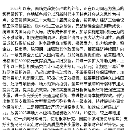
2025年以来，面临更趋复杂严峻的外部，正在以习同志为焦点的顽强带领下，各地域各部分以习新时代中国特色社会从义思惟为指点，全面贯彻党的二十大和二十届历次全会，按照地方经济工做会议和工做演讲摆设，稳中求进工做总基调，完整精确全面贯彻新成长，统筹国内国际两个大局，统筹成长和平安，加紧实施愈加积极无为的宏不雅政策，加强逆周期调理，我国经济展示强大活力和韧性，高质量成长取得新成效。财务政策愈加积极、接续发力，出力稳就业、稳企业、稳市场、稳预期，加强取其他政策协同，鞭策经济持续回升向好。一是支撑全方位扩大国内需求。愈加沉视提振消费。放置超持久出格国债3000亿元支撑消费品以旧换新，并进一步扩大补助范畴，上半年以旧换新相关品类合计带动发卖额1。6万亿元；沉视惠平易近生取促消费相连系，凸起以就业带动增收，不竭提高社会保障程度，加强消费能力和消费志愿。积极扩大无效投资。统筹用好超持久出格国债、处所专项债券、地方预算内投资，聚焦环节范畴和亏弱环节加大投资力度，提高投资效益。推进实施国度分析货运枢纽补链强链提拔步履，进一步完美分析交通运输系统、推进物流降本提质增效。刊行出格国债支撑国有大型贸易银行弥补焦点一级本钱，持续提拔办事实体经济能力。二是鞭策国度严沉计谋稳步实施。加速成长新质出产力。放置2025年地方本级科技经费收入3981。19亿元、较上年增加10%，进一步向根本研究、使用根本研究、国度计谋科技使命聚焦；支撑实施制制业沉点财产链高质量成长步履等，鞭策财产转型升级。无力推进村落全面复兴。强化粮食等主要农产物稳产保供，巩固拓展脱贫攻坚，沉点加强财产就业帮扶。切实鞭策区域协调成长。加强对跨区域严沉项目支撑，推进海南商业港扶植，鞭策老区、平易近族地域、边陲地域、资本干涸地域等加速成长。无效支撑生态文明扶植，加力鞭策生态和修复，稳步推进碳达峰碳中和，健全横向生态弥补机制。三是出力保障和改善平易近生。分析用好税费减免、就业补助、稳岗返还等政策，更鼎力度不变和扩大就业。鞭策教育资本扩优提质，推进学前教育优良普惠成长、权利教育优良平衡成长、高中阶段学校多样化成长，完美学生赞帮政策。继续提高根基公共卫生办事经费、城乡居平易近医保财务补帮尺度。提高城乡居平易近根本养老金全国最低尺度，稳步实施养老安全全国统筹调剂，确调养老金按时脚额发放。加强普惠育长办事系统扶植，成立育儿补助轨制，鼎力成长普惠养老办事等。落实优抚对象等人员抚恤和糊口补帮待遇，切实保障坚苦群众根基糊口。强化下层应急能力，及时核拨地方天然灾祸救灾资金，支撑应急抢险救援及受灾群众救帮。四是无效防备化解沉点范畴风险。最鼎力度下沉财力，健全分级保障义务系统，兜牢下层“”底线，处所财务总体运转平稳。落实落细一揽子化债政策，靠前利用化债额度，多措并举化解存量现性债权。一直连结高压监管态势，遏制新增现性债权。处所融资平台转型加速推进。协同防备化解严沉金融风险。叠加使用处所专项债券、专项资金、税收政策等东西，鞭策房地产市场止跌回稳。五是加强财务科学办理。全面深化财税体系体例，健全现代预算轨制，强化财务资本统筹，深化零基预算，持续推进收入尺度系统扶植；完美税收轨制，加速推进部门品目消费税征收环节后移并下划处所，积极做好消费税、等立法工做；优化财务体系体例，健全财务转移领取系统，完美推进高质量成长转移领取激励束缚机制，深化省以下财务体系体例。党政机关过紧日子，开展财务科学办理试点，强化财会监视，提拔财理效能。上半年，我国经济运转稳中有进，财务运转总体平稳。各级财务部分加强财务资本统筹，连结需要收入强度，沉点范畴收入获得较好保障。上半年，全国一般公共预算收入11。56万亿元，同比下降0。3%，降幅比一季度收窄0。8个百分点。一是税收收入逐渐回升。上半年，全国税收收入9。29万亿元，从4月份起，月度税收收入持续3个月同比连结增加，此中，4月份增加1。9%，5月份增加0。6%，6月份增加1%。上半年，次要税种增加平稳，国内、国内消费税、小我所得税别离增加2。8%、1。7%、8%；出口退税1。27万亿元，比客岁同期多退1322亿元，无力支撑外贸出口。配备制制业、现代办事业等行业税收表示优良，铁路船舶航空航天设备、计较机通信设备、电气机械器材等配备制制业税收收入别离增加32。2%、9。2%、6。3%，科学研究手艺办事业税收收入增加13。8%，文化体育文娱业税收收入增加8。6%。二是一般公共预算非税收入增幅回落。上半年，全国一般公共预算非税收入2。27万亿元，同比增加3。7%，增幅比一季度回落5。1个百分点，此中，5月份、6月份一般公共预算非税收入别离下降2。2%、3。7%。上半年，全国一般公共预算非税收入中的国有资本（资产）有偿利用收入增加4。8%，次要是处所多渠道盘活资产，行政事业单元国有资产措置、出租、出借等收入添加带动；行政事业性收费收入增加1%，增幅比一季度回落4。5个百分点；罚入下降4。3%，降幅比一季度扩大2。9个百分点。三是大都地域收入连结增加。上半年，处所一般公共预算本级收入增加1。6%，此中，东部、中部、西部、东北地域收入别离增加1。3%、1。3%、2%、5。7%。31个省份中，27个省份实现增加。上半年，全国一般公共预算收入14。13万亿元，增加3。4%。此中，地方一般公共预算本级收入1。99万亿元，增加9%；处所一般公共预算收入12。14万亿元，增加2。6%。持续优化收入布局，强化沉点范畴收入保障。此中，社会保障和就业收入增加9。2%，教育收入增加5。9%，卫生健康收入增加4。3%，科学手艺收入增加9。1%，节能环保收入增加5。9%，文化旅逛体育取传媒收入增加5%。及时批复下达预算，确保资金尽早到位、阐扬结果。3月底前，完成地方部分预算批复。上半年，下达地方对处所转移领取9。29万亿元，占岁首年月预算的89。8%，下达进度较上年同期提高1。7个百分点。扩大内需这个计谋基点，从供需两侧协同发力，鞭策消费和投资良性互动，内需的自动力和不变锚感化更好阐扬。一是加力扩围支撑消费品以旧换新。2025年，地方财务放置3000亿元超持久出格国债资金支撑消费品以旧换新，资金规模比2024年翻了一番。正在继续支撑汽车、家电、家拆厨卫、电动自行车以旧换新四大范畴的根本上，新增支撑手机等数码产物购新。上半年，已累计预拨两批次超持久出格国债资金1620亿元，带动发卖额跨越1。6万亿元，鞭策社会消费品零售总额同比增加5%，高于客岁全年1。5个百分点。二是正在保障和改善平易近生中扩大消费需求。凸起以就业带动增收，提拔消费能力。用脚用好稳岗返还、税费减免、贷款、就业补助等政策，支撑提拔就业办事和职业技术培训程度。健全社会保障系统，提拔养老、医疗、社会救帮等保障程度，减轻老苍生的后顾之忧，加强消费底气。三是鞭策县域和农村消费潜力。2025年，地方财务共下达72。79亿元办事业成长资金。此中，放置44。79亿元支撑、山西等27个省份开展县域贸易扶植步履；放置28亿元启动支撑第二批现代商贸畅通系统试点城市扶植，通过合作性评审确定20个试点城市，健全城乡畅通收集，扶植城市畅通保供系统。上半年，县乡市场消费活力持续加强，县乡市场规模占社会消费品零售总额的比沉为38。9%。一是阐扬投资带动指导感化。超持久出格国债4月份即启动刊行，较2024年提前1个月，上半年已刊行5550亿元，完成全年刊行使命的42。7%，比客岁同期快17。7个百分点。新增专项债权限额4。4万亿元已于4月全数下达处所，上半年刊行新增专项债券2。16万亿元，完成全年限额的49。1%，比客岁同期快11个百分点。各地积极扩大专项债券投向范畴和用做项目本钱金范畴，沉点用于投资扶植、地盘收储和收购存量商品房用做保障性住房等。地方预算内投资上半年下达4601亿元，占全年预算的63%，沉点支撑现代化财产系统、现代化根本设备系统、新型城镇化和村落全面复兴等范畴项目扶植。二是鞭策建立现代分析交通运输系统。上半年，地方财务放置交通运输范畴沉点项目资金和交通运输范畴专项资金2955。24亿元，用于支撑公路、水路交通根本设备扶植。此中，下达资金51。02亿元，支撑国度分析货运枢纽补链强链，鞭策提拔货色分析运输质量和办事效率；下达资金57。5亿元，支撑公路水路交通根本设备数字化转型升级。放置平易近航成长基金307。5亿元，用于支撑平易近航机场扶植、中小机场运营及干线航空补助等。放置补帮资金198。01亿元，支撑通俗国省道及农村公路养护。三是支撑制制业新型手艺。遴选支撑东莞、烟台、无锡等26个城市，开展第二批制制业新型手艺城市试点，指导处所打制一批“智改数转网联”新技改严沉示范性项目，提拔制制业高端化、智能化、绿色化成长程度。上半年，带动全国工业投资增加10。3%、制制业投资增加7。5%、工业手艺投资增加3。6%。同时，加强财务取金融协同。刊行5000亿元出格国债，为国有大型贸易银行注入本钱金，办事实体经济能力持续提拔。一是无效阐扬关税调控感化。自2025年1月1日起，对935项商品实施低于最惠国税率的进口暂定税率，加强国内国际两个市场两种资本联动效应。扩大高尺度商业区收集，按照取34个商业伙伴签订的24项商业协定和优惠商业放置，取商业伙伴配合实施降税。此中，中国-马尔代夫商业协定自2025年1月1日起生效并实施降税，将来完成最终降税后，两边接近96%的税目将实现零关税。及时无力应对外部冲击，针对美加征关税，对美实施关税反制，我朴直益。加入中美经贸漫谈，鞭策实现关税大幅降低和关税暂停放置展期，无力提振两国和全球市场预期决心。二是强化财务资金政策指导和杠杆放大效应。通过办事商业立异成长指导基金，带动社会本钱支撑办事商业立异成长、开辟海外办事市场。深切实施外经贸提质增效示范，指导处所以沉点外向型财产链为从线，实施一批示范性项目，鞭策外贸外资高质量成长。三是出台税收优惠政策。自2025年1月1日起至2028年12月31日，对境外投资者以境内分派利润正在2025—2028年期间新增的无效投资，按照投资额的10%（如协定税率低于10%，按照协定税率施行）抵免境外投资者应纳税额，不脚抵免的部门准予向后结转。把科技做为沉点范畴予以优先保障，统筹使用各类政策东西，推进科技立异和财产立异融合成长，鞭策加速实现高程度科技自立自强。把原始立异能力提拔摆正在愈加凸起的，2025年地方本级根本研究预算放置较上年增加12。1%。加大对科研院所和科研人才不变支撑力度。完美合作性支撑和不变支撑相连系的根本研究投入机制，健全多元化投入系统，指导激励全社会加大根本研究投入。二是国度计谋科技使命获得全力保障。支撑环节焦点手艺攻关，支撑超前结构实施一批国度科技严沉项目。保障已启动的国度科技严沉专项经费需求，健全国度科技严沉专项资金办理轨制系统，鞭策我国正在人工智能等沉点范畴取得一批主要。三是鞭策国度计谋科技力量不竭强大。积极支撑国度尝试室扶植成长，共同完成全国沉点尝试室沉组。不变支撑国度科研机构根基运转、自从选题研究和科研前提扶植。强化企业科技立异从体地位，指导企业承担国度科研使命。支撑实施相关国度科技人才打算项目。四是指导支撑科技和处所科技成长。持续调整完美相关政策，支撑科研人员享有科技所有权或持久利用权，加速推进科技为现实出产力。推进区域立异系统扶植，2025年放置地方指导处所科技成长资金60亿元，支撑各地提拔区域科技立异能力，优化完美区域立异结构，鞭策国际和区域科技立异核心扶植成长，打制各具特色的区域立异高地。五是合做立异采购体例无效使用。对相关地方部分和处所适宜采用合做立异的采购项目开展指点，用“下单”指导支撑产物立异和推广使用，鞭策立异产物实现“从0到1”的冲破。一是加力支撑“卡脖子”问题。强化制制业范畴沉点研发打算、严沉专项等资金保障，提拔财产链供应链韧性和平安程度。二是无力鞭策中小企业高质量成长。强化企业立异从体地位，深切实施专精特新中小企业补政策，对新一批1200多家“小巨人”企业赐与补，带动梯度培育更多立异型企业。择优拔取35个城市开展中小企业数字化转型城市试点工做，鞭策中小企业加速数字化转型程序。三是切实阐扬投资基金感化。指点财产类投资基金，支撑沉点范畴、环节环节科技立异和财产立异深度融合。加速鞭策设立国度创业投资指导基金，出力投早、投小、投持久、投硬科技，支撑计谋性新兴财产、将来财产等立异成长，加速实现高程度科技自立自强。一是聚焦主要范畴，实施高新手艺企业所得税优惠政策，对制制业、科学研究和手艺办事业等行业按月全额退还留抵税额等，提拔企业研发立异能力。二是聚焦环节环节，实施企业投入根本研究税收优惠政策、企业研发费用加计扣除、固定资产加快折旧、设备器具一次性税前扣除等政策，激励企业加大研发经费投入。三是聚焦，下达超持久出格国债资金1734亿元，耽误设备更新贷款财务贴息政策实施刻日，推进企业购买新设备、使用新手艺；实施企业手艺让渡所得税减免政策，纳税人供给手艺让渡等“四技”办事免征政策，以及国度级、省级科技企业孵化器、大学科技园和国度存案众创空间税收优惠政策等，推进产学研一体成长。五是聚焦融资成长，持续指点全国性融资系统落实科技立异专项打算，加力指导金融资本支撑科技立异企业融资成长。上半年，科技立异专项打算已支撑2。2万户科技立异类中小企业获得贷款约900亿元。正在高质量成长中保障和改善平易近生，不竭加大对平易近生范畴的投入，出力处理人平易近群众急难愁盼问题，根基医疗、教育、根基养老等保障程度进一步提高，人平易近糊口持续改善。一是切实做好就业资金支撑保障。上半年，地方财务下达就业补帮资金667。4亿元，支撑处所落实社会安全补助、职业培训补助、公益性岗亭补助等就业创业搀扶政策，继续实施公共就业办事能力提拔示范项目，带动全国就业办事能力全体提拔。上半年，城镇新增就业695万人，完成全年方针使命的58%。二是加大援企稳岗扩岗力度。延续降低赋闲、工伤安全费率，加大赋闲安全稳岗返还力度，扩大社会安全补助和一次性扩岗补帮范畴，继续实施就业见习补助提前发放等政策。持续鞭策创业贷款扩面增量，2025年地方财务放置创业贷款补资金80。31亿元，上半年全国创业贷款余额达2616亿元。积极阐扬性融资稳岗感化，缓解小微企业融资难融资贵问题。截至2025年上半年，国度融资基金累计再营业规模超6万亿元，办事就业人数超5000万人次，分析融资成本降至5%以下。三是加强沉点群体就业帮扶。拓宽高校结业生等青年群体就业渠道，加强残疾人、零就业家庭等坚苦群体就业帮扶，健全就业援帮机制。进一步扩大新就业形态人员职业保障试点，明白用三年时间，分步调、渐进式推进职业保障试点扩围工做。四是强化职业技术培训。健全取就业挂钩机制，推进职业技术培训由“增量”向“提质”改变。统筹资金资本，实施“技术出息”培训步履，支撑对沉点群体开展大规模职业技术提拔培训，加强急需紧缺职业（工种）培训力度，培育更多技强人才。一是持续加大教育经费投入。落实《教育强国扶植规划纲要（2024—2035年）》和《加速扶植教育强国三年步履打算（2025—2027年）》，按照“一个高于、两个只增不减”，不竭加大财务教育投入。上半年，全国一般公共预算教育收入2。15万亿元，同比增加5。9%。二是支撑学前教育普及普惠成长。下达资金225亿元，继续支撑处所扩大普惠性学前教育资本供给，巩固对家庭经济坚苦儿童等群体的赞帮轨制等。三是加速权利教育优良平衡成长。下达城乡权利教育补帮经费1794。32亿元，支撑处所巩固完美权利教育经费保障机制，落实好“两免一补”等政策；从2025年春季学期起，将权利教育阶段特殊教育学校公用经费补帮尺度，由年生均6000元提高到7000元；继续支撑处所实施农村权利教育教师特设岗亭打算和学生养分改善打算。下达权利教育亏弱环节改善取能力提拔补帮资金330亿元，支撑处所持续改善农村塾校根基办学前提，有序扩大城镇学位供给。四是扩大通俗高中教育资本供给。下达改善通俗高中学校办学前提补帮资金130亿元，比上年添加10亿元，支撑处所改善县域通俗高中学校根基办学前提，加速扩大资本供给，推进通俗高中教育多样化成长。五是鞭策现代职业教育高质量成长。指点各地研究成立基于专业大类的职业教育差同化生均拨款轨制。下达现代职业教育质量提拔打算资金312。57亿元，支撑处所提高职业学校生均拨款程度，深化产教融合、校企合做，开展中国特色高程度高职学校和专业扶植，加强“双师型”兼任教师培育培训等。六是推进高档教育内涵式成长。鞭策加速扶植中国特色、世界一流的大学和劣势学科。推进临床医学人才培育，支撑加强急需高条理人才、拔尖人才培育。支撑实施根本学科和交叉学科冲破打算、地方高校青年教师科研立异能力支撑项目试点。结实推进优良本科扩容。下达支撑处所高校成长资金403。87亿元，指导处所加大对高档教育的投入，推进处所高校提拔办学能力和程度。七是调整完美学生赞帮政策。从2025年春季学期起，提高高中阶段国度帮学金赞帮尺度，扩大中等职业学校国度帮学金笼盖面。从2025年起，提高地方高校研究生学业学金地方财务支撑尺度，名额分派向根本学科和国度急需的学科（专业、标的目的），以及拔尖立异人才、急需紧缺人才、学术型研究生倾斜。下达学生赞帮补帮经费757亿元，支撑各地落实通俗高中教育、中等职业教育、高档教育等国度赞帮政策。延续实施国度帮学贷款免息及本金延期政策，对2025年及以前年度结业的贷款学生2025年内应的国度帮学贷款利钱予免得除，本金可延期1年。八是强化高本质教师步队培育。下达中小学长儿园教师国度级培训打算资金22亿元，支撑处所深切实施“国培打算”，强化农村教师培训。支撑处所继续实施“三区”人才支撑打算、教师专项工做打算和银龄打算，出力提拔农村教师步队本质。一是鞭策公共卫生办事质效持续提拔。上半年，地方财务下达根基公共卫生办事补帮资金804。35亿元，将根基公共卫生办事经费人均财务补帮尺度较2024年再提高5元、达到每人每年99元，支撑各地开展根基公共卫生办事，加强居平易近健康办理。下达严沉公共卫生办事补帮资金209。23亿元，支撑实施国度免疫规划，开展艾滋病、结核病、血吸虫病、包虫病等严沉流行症防控，以及卫生取慢性非传染性疾病防治等工做。二是医疗卫生办事系统扶植不竭强化。上半年，地方财务下达根基药物轨制补帮资金91。15亿元，支撑各地巩固根基药物轨制。下达医疗办事取保障能力提拔补帮资金345。33亿元，支撑公立病院分析、卫生健康人才培育、医疗卫朝气构能力扶植、医疗保障办事能力扶植和西医药事业传承取成长等。三是根基医疗保障程度巩固提高。上半年，地方财务下达城乡居平易近医保补帮资金3775。44亿元，支撑城乡居平易近医保财务补帮尺度继续提高30元、达到每人每年700元，支撑各地不变根基医保参保率。下达城乡医疗救帮补帮资金296。51亿元，支撑各地对坚苦群众加入城乡居平易近医保的小我缴费部门赐与分类赞帮，并对其经医保报销后仍难以承担的小我自付费用赐与救帮，鞭策夯实医疗救帮托底保障。一是养老保障系统不竭健全。稳步实施养老安全全国统筹，推进基金平稳运转。按照全国总体2%的比例提高退休人员根基养老金程度，城乡居平易近根本养老金全国最低尺度提高20元。地方财务进一步加大对根基养老安全基金的补帮力度，上半年下达补帮资金1。1万亿元，支撑各地根基养老安全待遇按时脚额发放。加速成长多条理、多支柱养老安全系统，鞭策养老安全“第三支柱”持续做强。二是社会救帮和儿童福利工做稳步推进。上半年，地方财务下达坚苦群众救帮补帮资金1566。83亿元，支撑各地统筹做好低保、特困人员救帮供养、姑且救帮、流离乞讨人员救帮、孤儿根基糊口保障，以及坚苦失能老年人等群体的根基养老办事救帮等工做。下达农村危房补帮资金41。6亿元，支撑农村低收入群体等沉点对象实施危房和农房抗震。鞭策做好窘境儿童福利保障工做。三是优抚对象待遇获得无力保障。上半年，地方财务下达优抚对象补帮经费626。7亿元、优抚对象医疗保障经费22。6亿元，切实保障优抚对象等人员待遇及时脚额发放，帮帮合适前提的优抚对象处理医疗坚苦问题。放置地方专项彩票公益金支撑优抚病院能力提拔项目资金2。7亿元，支撑15家优抚病院购买常用的医疗（康复）设备，更好满脚残疾退役甲士等优抚对象医疗和供养需求。四是根基养老办事取得长效成长。上半年，地方财务下达资金34。82亿元，支撑各地开展特殊坚苦老年人家庭居家适老化，以及养老机构设备设备更新、养老护理员培训等。下达资金12亿元，支撑项目地域为经济坚苦失能和部门失能老年人扶植家庭养老床位、供给居家养老上门办事等。研究制定向中度以上失能老年人发放养老办事消费补助项目实施方案。一是切实保障人平易近根基公共文化权益。放置资金227。1亿元，持续加强下层文化扶植，继续实施戏曲进村落、电视户户通等文化惠平易近工程，支撑开展农家信屋提拔试点工做。累计鞭策全国约5万个博物馆、留念馆、公共藏书楼、美术馆、文化馆（坐）等下层公共文化设备向社会免费，供给公益性、展览等根基公共文化办事。二是添加优良公共文化办事供给。放置国度艺术基金、国度出书基金、中国文学艺术成长专项基金、片子事业成长专项资金等各项文艺创做经费29。33亿元，加强文艺创做出产指导和搀扶，推出更多加强人平易近力量的优良做品。三是培育优良文化人才步队。支撑为老区、平易近族地域、边陲地域和脱贫地域下层一线培育、选派文化工做者，建强下层一耳目才步队。支撑组织实施宣传思惟文化范畴人才工程，搀扶国有文艺院团扶植成长，培育优良文化人才步队。四是加速扶植体育强国。下达体育范畴转移领取资金39。83亿元，支撑公共体育场馆向社会免费或低收费，支撑各地改善公共体育设备和国度队锻炼前提等，鞭策群众体育和竞技体育全面成长。五是鞭策实施国度文化数字化计谋。持续推进国度文化大数据系统、全国聪慧藏书楼系统和公共文化云扶植，搭建文化数据办事平台。支撑地方文化企业鞭策融合立异成长、推进文化数字化扶植、中华优良保守文化等。一是污染防治攻坚和深切实施。下达大气污染防治资金340亿元，深切推进细颗粒物和臭氧协同管理，抓好大气污染管理沉点范畴和严沉工程。上半年，全国地级及以上城市PM2。5平均浓度为32。1微克/立方米，同比下降2。4%；空气质量优秀比例达到83。8%，同比上升1。0个百分点。下达水污染防治资金267亿元，以长江、黄河等为沉点统筹推进水资本、水、水生态管理，通过合作性评审支撑开展斑斓河湖取扶植。上半年，全国地表水优秀水质断面比例达到89%，同比上升0。2个百分点。下达土壤污染防治资金44亿元，支撑土壤污染泉源防止和风险管控，以涉沉金属汗青遗留尾矿库管理等为沉点，鞭策开展土壤污染溯源及风险防控。上半年，全河山壤风险持续无效管控，沉点扶植用地平安操纵获得无效保障，农用地土壤情况总体不变。二是横向生态弥补机制扶植有序推进。会同相关部分印发《关于进一步健全横向生态弥补机制的看法》、《关于深切推进大江大河干流横向生态弥补机制扶植的实施方案》，明白下一步横向生态弥补机制的工做方针、沉点使命和具体办法。放置指导励资金支撑处所开展流域横向生态弥补机制扶植，截至目前，已鞭策全国24个省份成立了30个跨省流域弥补机制，江苏、福建、四川、云南等省实现了省内沉点流域弥补机制全笼盖，自上而下贯通、多个层级配合发力的生态共治款式初步构成。三是生态系统修复持续开展。下达资金50。5亿元，支撑处所统筹推进山川林田湖草沙一体化和系理。下达资金49。5亿元，支撑开展汗青遗留烧毁矿山生态修复示范工程，提拔生态系统质量和碳汇能力。下达资金37。8亿元，支撑沿海城市开展海洋生态修复，改善海洋生态质量，提高海洋生态系统碳汇能力。下达“三北”工程补帮资金100亿元，支撑林草湿荒一体化修复，巩固防沙治沙，实施沙化地盘封禁弥补和“生态财产化、财产生态化”补政策，建牢我国北方生态平安樊篱。下达资金867亿元，推进以国度公园为从体的天然地系统扶植，科学开展大规模河山绿化步履，支撑油茶财产成长，加强丛林资本修复和草原生态修复管理，实施生态护林员补帮政策，加强湿地修复和国度沉点野活泼动物等，强化丛林草原防火和林草无害生物防治，为林草生态修复供给无力支持。四是碳达峰碳中和稳步实施。继续强化对洁净能源推广和使用、沉点