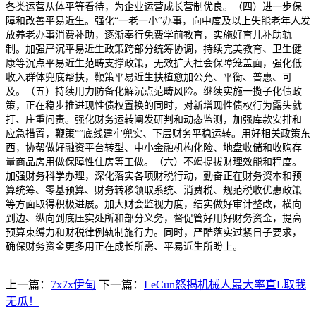
上一篇：
7x7x伊甸
下一篇：
LeCun怒揭机械人最大率直L取我
无瓜！