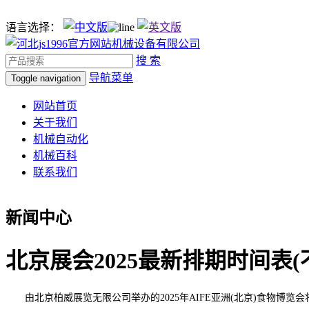
语言选择：
搜 索
导航菜单
Toggle navigation
网站首页
关于我们
机械自动化
机械百科
联系我们
新闻中心
北京展会2025最新排期时间表(
由北京柏威展览无限公司举办的2025年AIFE亚洲(北京)食物博览会将于