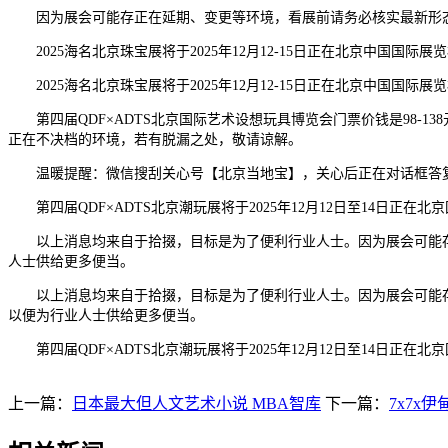
因为展会可能存正在延期、变更等环境，看展前请务必核实最新形态
2025海名北京珠宝展将于2025年12月12-15日正在北京中国国际
2025海名北京珠宝展将于2025年12月12-15日正在北京中国国际
第四届QDF×ADTS北京国际艺术设想玩具博览会门票价钱是98-1
正在不决档的环境，若有脱漏之处，敬请谅解。
温暖提醒：微信搜刮关心号【北京当地宝】，关心后正在对话框答复【
第四届QDF×ADTS北京潮玩展将于2025年12月12日至14日正在北
以上消息均来自于拾掇，目标是为了便利行业人士。因为展会可能存
人士供给更多便当。
以上消息均来自于拾掇，目标是为了便利行业人士。因为展会可能存
以便为行业人士供给更多便当。
第四届QDF×ADTS北京潮玩展将于2025年12月12日至14日正在北
上一篇：
日本最大但人文艺术小说 MBA智库
下一篇：
7x7x伊