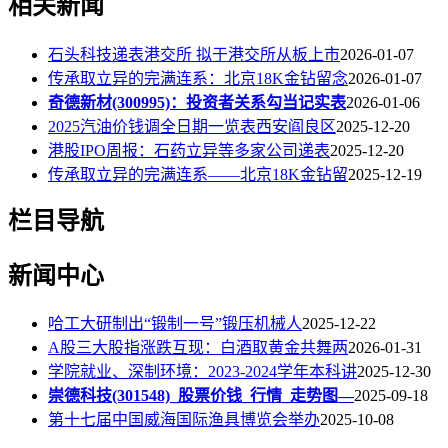
相关新闻
石头科技递表港交所 拟于港交所从板上市
2026-01-07
传承取立异的完满连系：北京18K金钻留念
2026-01-07
奇德新材(300995)：投资者关系勾当记实表
2026-01-06
2025汽油价钱调全日期一览表西安阎良区
2025-12-20
港股IPO周报：石药立异等多家公司递表
2025-12-20
传承取立异的完满连系——北京18K金钻留
2025-12-19
栏目导航
新闻中心
哈工大研制出“锻制一号”锻压机械人
2025-12-22
A股三大股指涨跌互现：白酒取黄金共舞两
2026-01-31
学院就业、深制环境：2023-2024学年本科讲
2025-12-30
崇德科技(301548)_股票价钱_行情_走势图—
2025-09-18
第十七届中国威海国际渔具博览会举办
2025-10-08