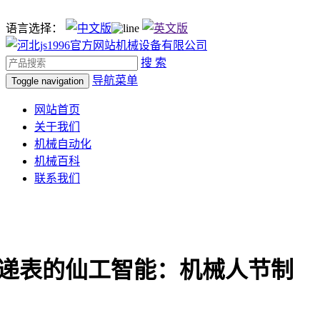
语言选择：
搜 索
导航菜单
Toggle navigation
网站首页
关于我们
机械自动化
机械百科
联系我们
递表的仙工智能：机械人节制