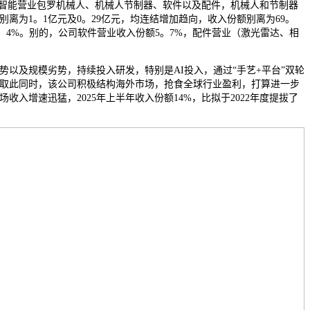
智能营业包罗机械人、机械人节制器、软件以及配件，机械人和节制器
入别离为1。1亿元及0。29亿元，均连结增加趋向，收入份额别离为69。
87。4%。别的，公司软件营业收入份额5。7%，配件营业（激光雷达、相
及规模劣势，持续投入研发，特别是AI投入，通过“手艺+平台”双轮
取此同时，该公司积极结构海外市场，抢食全球行业盈利，打算进一步
收入增速迅猛，2025年上半年收入份额14%，比拟于2022年度提拔了