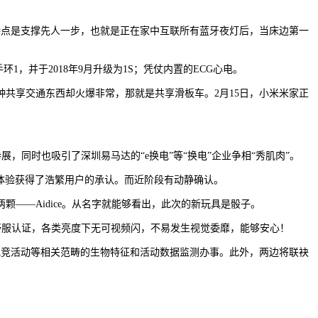
特点是支撑先人一步，也就是正在家中互联所有蓝牙夜灯后，当床边第一
1，并于2018年9月升级为1S；凭仗内置的ECG心电。
享交通东西却火爆非常，那就是共享滑板车。2月15日，小米米家正
，同时也吸引了深圳易马达的“e换电”等“换电”企业争相“秀肌肉”。
良的交互体验获得了浩繁用户的承认。而近阶段有动静确认。
颗——Aidice。从名字就能够看出，此次的新玩具是骰子。
舒服认证，各类亮度下无可视频闪，不易发生视觉委靡，能够安心！
电竞活动等相关范畴的生物特征和活动数据监测办事。此外，两边将联袂