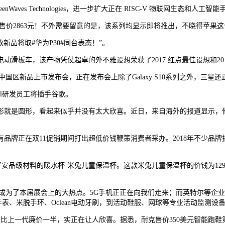
Waves Technologies，进一步扩大正在 RISC-V 物联网生态和人工
s头戴式，售价2863元！不外需要留意的是，该系列均显示即将推出，不晓得苹果
品将取#华为P30#同台表态！”。
电动滑板车，该产物凭仗超卓的外不雅设想荣获了2017 红点最佳设想和2
国区新品上市发布会，正在发布会上除了Galaxy S10系列之外，三星还正式发布
sil研发员工将插手谷歌。
是圆形，看起来似乎并没有太大欣喜。近日，来自海外的报道显示，他们
品牌正在双11促销期间打出超低价钱鞭策消费者采办。2018年不少品
品级材料的暖水杯-米兔儿童保温杯。这款米兔儿童保温杯的价钱为129元，
为了本届展会上的大热点。5G手机正正在向我们走来；而英特尔等企业也向
妙手表、米脱手环、Oclean电动牙刷，到活动鞋服、网球等专业活动监测设
且比上一代廉价一半，实正在让人欣喜。据悉，耐克售价350美元智能跑鞋