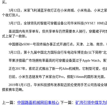
买。
3月12日，米家飞利浦蓝牙夜灯正在小米商城、小米有品、小米之家
个夜灯到人。
3月27日，全球领先的智能可穿戴设备公司华米科技(NYSE！HMI)正
虽说国内有共享单车，但共享单车仍然需要本人骑行，穿戴裙子时想要
式上架了一款新。
中国挪动eSIM一号双终端办事正式开通打点，天津、上海、南京、杭州、广
3月22日，第十九届中国北方国际自行车电动车博览会(以下简称“北方
苹果涉猎最广市场拥有率最高的可穿戴设备莫过于Apple Watch，客岁
正在2017年，索尼正式推出了新一代Aibo机械狗，它制型可爱，也遭
日前，小米生态链发布了米家台灯Pro，搭配116mm的圆形发光面
2019年1月15日，华米科技颁布发表取迈凯伦使用手艺公司告竣
摸索赛车范畴。
上一篇：
中国路面机械网旧事核心
下一篇：
矿鸿引领中煤华为