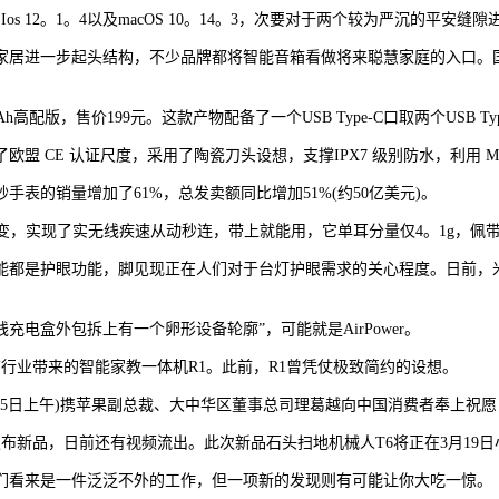
 12。1。4以及macOS 10。14。3，次要对于两个较为严沉的平安缝隙
居进一步起头结构，不少品牌都将智能音箱看做将来聪慧家庭的入口。国
，售价199元。这款产物配备了一个USB Type-C口取两个USB Typ
E 认证尺度，采用了陶瓷刀头设想，支撑IPX7 级别防水，利用 Micr
手表的销量增加了61%，总发卖额同比增加51%(约50亿美元)。
快更不变，实现了实无线疾速从动秒连，带上就能用，它单耳分量仅4。1g
是护眼功能，脚见现正在人们对于台灯护眼需求的关心程度。日前，米家结
线充电盒外包拆上有一个卵形设备轮廓”，可能就是AirPower。
业带来的智能家教一体机R1。此前，R1曾凭仗极致简约的设想。
苹果副总裁、大中华区董事总司理葛越向中国消费者奉上祝愿，并暗示最初暗示“enj
新品，日前还有视频流出。此次新品石头扫地机械人T6将正在3月19日
看来是一件泛泛不外的工作，但一项新的发现则有可能让你大吃一惊。