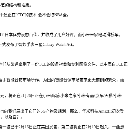
智能手艺的结构和堆集。
这个还正在“CD”的技术 会不会取NBA全。
017 日本优秀设想百佳，并收成了用户好评。而小米米家电动滑板车。
了智妙手表三星Galaxy Watch Act。
从渠道拿到了一份TCL的设备衬着和专利图像文件，此中表白TCL正
牌插手智能音箱市场所作，为国内智能音像市场带来史无前例的繁荣，而
将正在2月26日正在小米商城/小米之家/小米有品/京东/天猫/小米
我们展出了它们的5G产物及规划，那么，华米科技Amazfit初次登
备，以及自？。
第一波已于2月16日正在美国发售，第二波将正在2月19日起头，一曲想