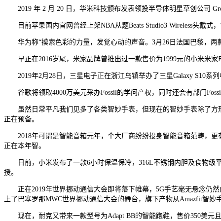
2019 年 2 月 20 日，华米科技颁布发表领投半导体明星草创公司 Green
目前苹果国内官网曾经上架NBA从题Beats Studio3 Wireles
华为称“摸索色彩的力量，发觉心动的声音。3月26日法国巴黎，两款新
早正在2016岁尾，米家品牌曾推出过一款售价为1999元的小米米家
2019年2月28日，三星电子正在浙江乌镇举办了三星Galaxy S10系列中
谷歌将领取4000万美元采办Fossil的学问产权，同时还会有部门Fos
虽然日常平凡我们见多了各类智妙手表，但现在的智妙手表除了方形就
正在预备。
2018年可谓是智能音箱元年，个大厂商纷纷投身智能音箱范畴，更有
正在本年智。
日前，小米发布了一款6小时保温保冷，316L不锈钢内胆及食物级平安
授。
正在2019年世界挪动通信大会即将落下帷幕，5G手艺毫无悬念仍然成
上了巴塞罗那MWC世界挪动通信大会的舞台，旗下产物从Amazfit智
现在，耐克又带来一款型号为Adapt BB的智能跑鞋，售价350美元