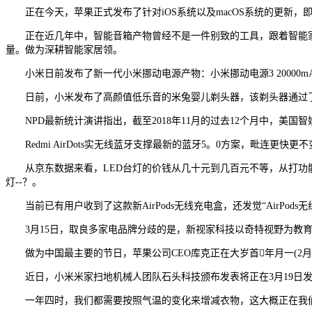
正在今天，苹果正式发布了针对iOS系统以及macOS系统的更新，即Ios
正在近几年中，智能音箱产物曾经不是一件别致的工具，跟着智能家
量。做为深耕智能家居领。
小米日前发布了新一代小米挪动电源产物：小米挪动电源3 20000mAh高配版
日前，小米发布了高颜值低乐音的米兔婴儿剃头器，该剃头器通过了欧盟 C
NPD最新统计演讲指出，截至2018年11月的过去12个月中，美国智妙
Redmi AirDots实无线蓝牙支撑最新的蓝牙5。0方案，毗连更
从京东数据来看，LED台灯的价钱从几十元到几百元不等，从打功能都
灯--？。
当前已有用户收到了这款新AirPods无线充电盒，还发觉“AirPods无
3月15日，取良多家电品牌分歧的是，新视家科技以奇特视野为教育行
做为中国最主要的节日，苹果公司CEO库克正在大岁首年月一(2月5日上午)携
近日，小米米家扫地机械人团队石头科技颁布发表将正在3月19日发布
一年四时，我们都需要按照气温的变化来增减衣物，这大概正在我们