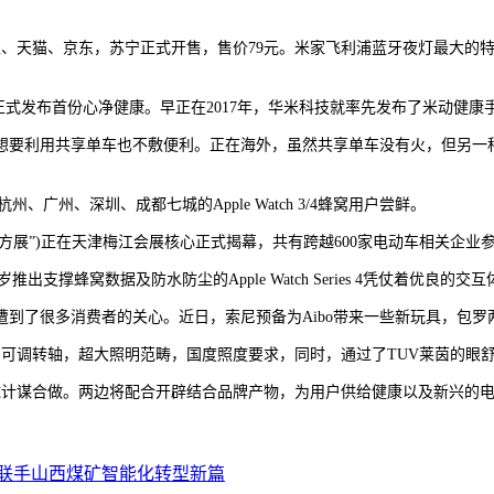
、天猫、京东，苏宁正式开售，售价79元。米家飞利浦蓝牙夜灯最大的
式发布首份心净健康。早正在2017年，华米科技就率先发布了米动健康手环
利用共享单车也不敷便利。正在海外，虽然共享单车没有火，但另一种共
州、深圳、成都七城的Apple Watch 3/4蜂窝用户尝鲜。
展”)正在天津梅江会展核心正式揭幕，共有跨越600家电动车相关企业参展
推出支撑蜂窝数据及防水防尘的Apple Watch Series 4凭仗着优
到了很多消费者的关心。近日，索尼预备为Aibo带来一些新玩具，包罗两
，可调转轴，超大照明范畴，国度照度要求，同时，通过了TUV莱茵的眼
全球计谋合做。两边将配合开辟结合品牌产物，为用户供给健康以及新兴的
联手山西煤矿智能化转型新篇