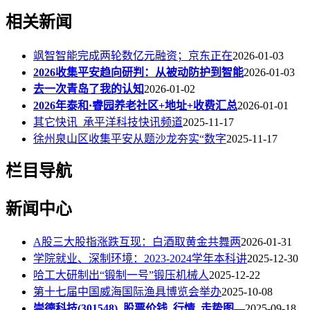
相关新闻
飒智智能完成两轮数亿元融资；京东正在
2026-01-03
2026收集平安趋向研判：从被动防护到智能
2026-01-03
去一次青岛了我的认知
2026-01-02
2026年泰和·睿园养老社区+地址+收费汇总
2026-01-01
其它快讯_承平洋科技快讯频道
2025-11-17
徐州泉山区收集平安从题沙龙夯实“数字
2025-11-17
栏目导航
新闻中心
A股三大股指涨跌互现：白酒取黄金共舞两
2026-01-31
学院就业、深制环境：2023-2024学年本科讲
2025-12-30
哈工大研制出“锻制一号”锻压机械人
2025-12-22
第十七届中国威海国际渔具博览会举办
2025-10-08
崇德科技(301548)_股票价钱_行情_走势图—
2025-09-18