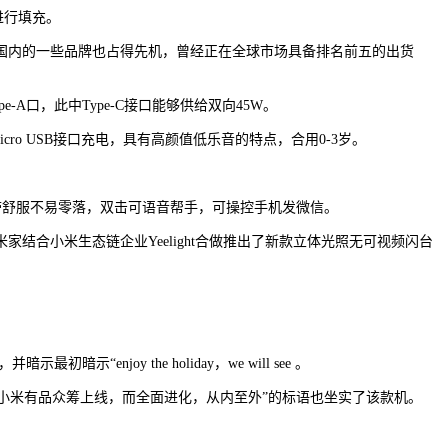
进行填充。
内的一些品牌也占得先机，曾经正在全球市场具备排名前五的出货
e-A口，此中Type-C接口能够供给双向45W。
o USB接口充电，具有高颜值低乐音的特点，合用0-3岁。
，佩带舒服不易零落，双击可语音帮手，可操控手机发微信。
合小米生态链企业Yeelight合做推出了新款立体光照无可视频闪台
oy the holiday，we will see 。
小米有品众筹上线，而全面进化，从内至外”的标语也坐实了该款机。