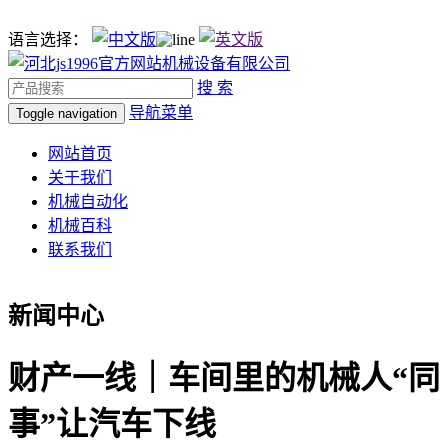
语言选择：
搜 索
导航菜单
Toggle navigation
网站首页
关于我们
机械自动化
机械百科
联系我们
新闻中心
财产一线｜车间里的机械人“同
事”让汽车下线