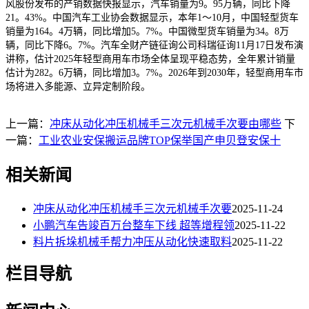
风股份发布的产销数据快报显示，汽车销量为9。95万辆，同比下降
21。43%。中国汽车工业协会数据显示，本年1～10月，中国轻型货车
销量为164。4万辆，同比增加5。7%。中国微型货车销量为34。8万
辆，同比下降6。7%。汽车全财产链征询公司科瑞征询11月17日发布演
讲称，估计2025年轻型商用车市场全体呈现平稳态势，全年累计销量
估计为282。6万辆，同比增加3。7%。2026年到2030年，轻型商用车市
场将进入多能源、立异定制阶段。
上一篇：
冲床从动化冲压机械手三次元机械手次要由哪些
下
一篇：
工业农业安保搬运品牌TOP保举国产申贝登安保十
相关新闻
冲床从动化冲压机械手三次元机械手次要
2025-11-24
小鹏汽车告竣百万台整车下线 超等增程领
2025-11-22
料片拆垛机械手帮力冲压从动化快速取料
2025-11-22
栏目导航