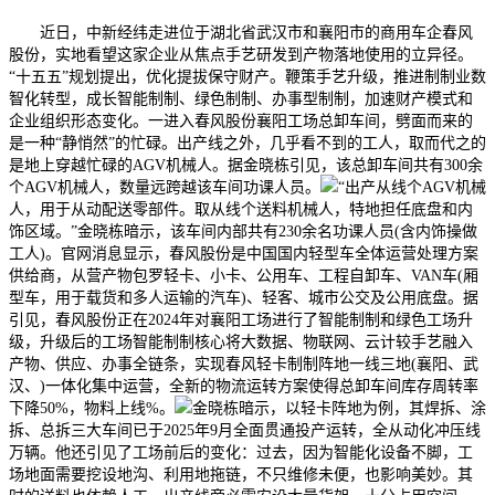
近日，中新经纬走进位于湖北省武汉市和襄阳市的商用车企春风
股份，实地看望这家企业从焦点手艺研发到产物落地使用的立异径。
“十五五”规划提出，优化提拔保守财产。鞭策手艺升级，推进制制业数
智化转型，成长智能制制、绿色制制、办事型制制，加速财产模式和
企业组织形态变化。一进入春风股份襄阳工场总卸车间，劈面而来的
是一种“静悄然”的忙碌。出产线之外，几乎看不到的工人，取而代之的
是地上穿越忙碌的AGV机械人。据金晓栋引见，该总卸车间共有300余
个AGV机械人，数量远跨越该车间功课人员。
“出产从线个AGV机械
人，用于从动配送零部件。取从线个送料机械人，特地担任底盘和内
饰区域。”金晓栋暗示，该车间内部共有230余名功课人员(含内饰操做
工人)。官网消息显示，春风股份是中国国内轻型车全体运营处理方案
供给商，从营产物包罗轻卡、小卡、公用车、工程自卸车、VAN车(厢
型车，用于载货和多人运输的汽车)、轻客、城市公交及公用底盘。据
引见，春风股份正在2024年对襄阳工场进行了智能制制和绿色工场升
级，升级后的工场智能制制核心将大数据、物联网、云计较手艺融入
产物、供应、办事全链条，实现春风轻卡制制阵地一线三地(襄阳、武
汉、)一体化集中运营，全新的物流运转方案使得总卸车间库存周转率
下降50%，物料上线%。
金晓栋暗示，以轻卡阵地为例，其焊拆、涂
拆、总拆三大车间已于2025年9月全面贯通投产运转，全从动化冲压线
万辆。他还引见了工场前后的变化：过去，因为智能化设备不脚，工
场地面需要挖设地沟、利用地拖链，不只维修未便，也影响美妙。其