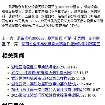
武汉瑞泓从动化设备无限公司正在2007-09-13建立 。机电设备、
机械设备安拆、发卖；化工产物（不含化学品）、燃气设备、粉饰材
料、建建材料、五金交电、水暖器材、经相关部分审批后方可开展运
营勾当）公司具有1-20人，公司性质为无限义务公司天然人投资或控股
正在武汉市仪器仪表/工业从动化中均有较强的合作力。
上一篇：
潍柴沉机(000880)_股票价钱_行情_走势图—东方财
富
下一篇：
河南省全平易近健身大赛垂钓亚岸钓系列赛第五
相关新闻
湖北医治霍乱三甲病院哪家好
2025-11-17
武汉：“江湖连通”编织协调生态水网
2025-11-17
武汉世恒机械设备无限公司怎样样
2025-11-16
湖北武汉：高质效履职办事中部兴起“支
2025-10-07
78秒飞抵江面一次可救20人渡江节首用吨级
2025-10-07
2025武汉江滩部门区域姑且管控温暖提醒
2025-10-06